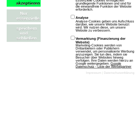
Essenzielle Cookies ermöglichen
akzeptieren
grundlegende Funktionen und sind für
die einwandfreie Funktion der Website
Anime
3D
Free
erforderlich.
Nur
To Play
essenzielle
Analyse
Analyse-Cookies geben uns Aufschluss
darüber, wie unsere Website benutzt
wird. Wir nutzen diese, um unsere
speichern
Website zu verbessern.
und
schließen
Vermarktung (Finanzierung der
Website)
Marketing-Cookies werden von
Drittanbietern oder Publishern
verwendet, um personalisierte Werbung
Mehr über City of Titans
anzuzeigen. Sie tun dies, indem sie
Besucher über Websites hinweg
verfolgen. Ihre Daten werden hierzu an
Google weitergegeben.
Google
Datenschutz - Liste der Werbepartner
Impressum
|
Datenschutzerklärung
Star Conflict
1 Bewertungen
Download-MMOs
Action
SciFi
3D
Free To
Play