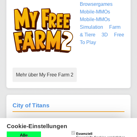
Browsergames
Mobile-MMOs
Mobile-MMOs
Simulation
Farm
& Tiere
3D
Free
To Play
Mehr über My Free Farm 2
City of Titans
1 Bewertungen
Cookie-Einstellungen
Download-MMOs
Essenziell
Alle
Rollenspiel