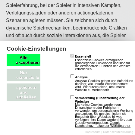
Spielerfahrung, bei der Spieler in intensiven Kämpfen,
Verfolgungsjagden oder anderen actiongeladenen
Szenarien agieren müssen. Sie zeichnen sich durch
dynamische Spielmechaniken, beeindruckende Grafiken
und oft auch durch soziale Interaktionen aus, die Spieler
in eine Welt voller Möglichkeiten und Herausforderungen
Cookie-Einstellungen
eintauchen lassen. Action-Spiele sind ideal für Spieler,
Essenziell
Alle
die den Nervenkitzel und die Aufregung von schnellen
Essenzielle Cookies ermöglichen
akzeptieren
grundlegende Funktionen und sind für
und intensiven Spielerlebnissen genießen möchten.
die einwandfreie Funktion der Website
erforderlich.
Nur
essenzielle
Analyse
3D Spiele
Analyse-Cookies geben uns Aufschluss
darüber, wie unsere Website benutzt
wird. Wir nutzen diese, um unsere
speichern
Website zu verbessern.
und
3D-Spiele bieten eine immersive Spielerfahrung, die von
schließen
Vermarktung (Finanzierung der
Website)
einer dreidimensionalen Perspektive geprägt ist. Sie
Marketing-Cookies werden von
Drittanbietern oder Publishern
zeichnen sich durch beeindruckende Grafiken, komplexe
verwendet, um personalisierte Werbung
anzuzeigen. Sie tun dies, indem sie
Besucher über Websites hinweg
Spielmechaniken und oft auch durch soziale
verfolgen. Ihre Daten werden hierzu an
Google weitergegeben.
Google
Interaktionen aus, die Spieler in eine Welt voller
Datenschutz - Liste der Werbepartner
Impressum
|
Datenschutzerklärung
Möglichkeiten und Herausforderungen eintauchen