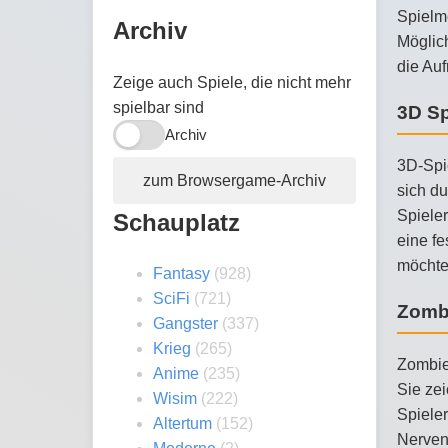
Spielme
Archiv
Möglich
die Au
Zeige auch Spiele, die nicht mehr
spielbar sind
3D Sp
Archiv
3D-Spie
zum Browsergame-Archiv
sich d
Spieler
Schauplatz
eine fe
möchte
Fantasy
(928)
SciFi
(721)
Zombi
Gangster
(337)
Krieg
(265)
Zombie-
Anime
(235)
Sie ze
Wisim
(222)
Spieler
Altertum
(152)
Nerven