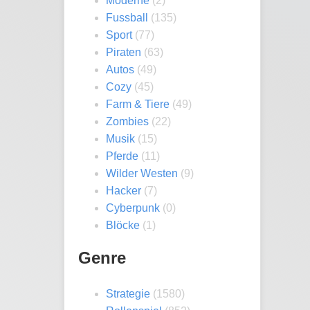
Moderne
(2)
Fussball
(135)
Sport
(77)
Piraten
(63)
Autos
(49)
Cozy
(45)
Farm & Tiere
(49)
Zombies
(22)
Musik
(15)
Pferde
(11)
Wilder Westen
(9)
Hacker
(7)
Cyberpunk
(0)
Blöcke
(1)
Genre
Strategie
(1580)