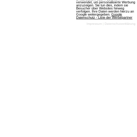
verwendet, um personalisierte Werbung
anzuzeigen. Sie tun dies, indem sie
Besucher über Websites hinweg
verfolgen. Ihre Daten werden hierzu an
Google weitergegeben.
Google
Datenschutz - Liste der Werbepartner
Impressum
|
Datenschutzerklärung
mmofacts.com
Mitmachen
Werbung buchen
Datenbankeintrag erstellen
Archiv der deutschen
News einsenden
Browsergames-Szene
MMO Of The Year Award
Die besten Massively-
Multiplayer Online- und
Browser-Games
Newsletter
Name
Email