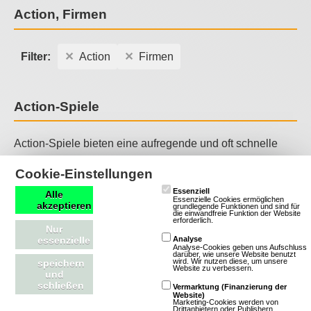
Action, Firmen
Filter:
Action
Firmen
Action-Spiele
Action-Spiele bieten eine aufregende und oft schnelle
Spielerfahrung, bei der Spieler in intensiven Kämpfen,
Cookie-Einstellungen
Verfolgungsjagden oder anderen actiongeladenen
Essenziell
Alle
Szenarien agieren müssen. Sie zeichnen sich durch
Essenzielle Cookies ermöglichen
akzeptieren
grundlegende Funktionen und sind für
dynamische Spielmechaniken, beeindruckende Grafiken
die einwandfreie Funktion der Website
erforderlich.
Nur
und oft auch durch soziale Interaktionen aus, die Spieler
essenzielle
Analyse
in eine Welt voller Möglichkeiten und Herausforderungen
Analyse-Cookies geben uns Aufschluss
darüber, wie unsere Website benutzt
wird. Wir nutzen diese, um unsere
speichern
eintauchen lassen. Action-Spiele sind ideal für Spieler,
Website zu verbessern.
und
die den Nervenkitzel und die Aufregung von schnellen
schließen
Vermarktung (Finanzierung der
Website)
und intensiven Spielerlebnissen genießen möchten.
Marketing-Cookies werden von
Drittanbietern oder Publishern