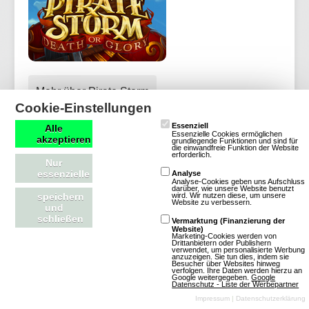
Mehr über Pirate Storm
Cookie-Einstellungen
Essenziell
Alle
Essenzielle Cookies ermöglichen
akzeptieren
grundlegende Funktionen und sind für
die einwandfreie Funktion der Website
erforderlich.
Hawken
Nur
essenzielle
Analyse
Analyse-Cookies geben uns Aufschluss
darüber, wie unsere Website benutzt
wird. Wir nutzen diese, um unsere
Download-MMOs
speichern
Website zu verbessern.
und
Action
SciFi
schließen
Vermarktung (Finanzierung der
Website)
3D
Free To
Marketing-Cookies werden von
Drittanbietern oder Publishern
Play
verwendet, um personalisierte Werbung
anzuzeigen. Sie tun dies, indem sie
Besucher über Websites hinweg
verfolgen. Ihre Daten werden hierzu an
Google weitergegeben.
Google
Datenschutz - Liste der Werbepartner
Impressum
|
Datenschutzerklärung