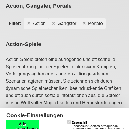
Action, Gangster, Portale
Filter:
Action
Gangster
Portale
Action-Spiele
Action-Spiele bieten eine aufregende und oft schnelle
Spielerfahrung, bei der Spieler in intensiven Kämpfen,
Verfolgungsjagden oder anderen actiongeladenen
Szenarien agieren müssen. Sie zeichnen sich durch
dynamische Spielmechaniken, beeindruckende Grafiken
und oft auch durch soziale Interaktionen aus, die Spieler
in eine Welt voller Möglichkeiten und Herausforderungen
eintauchen lassen. Action-Spiele sind ideal für Spieler,
Cookie-Einstellungen
die den Nervenkitzel und die Aufregung von schnellen
Essenziell
Alle
und intensiven Spielerlebnissen genießen möchten.
Essenzielle Cookies ermöglichen
akzeptieren
grundlegende Funktionen und sind für