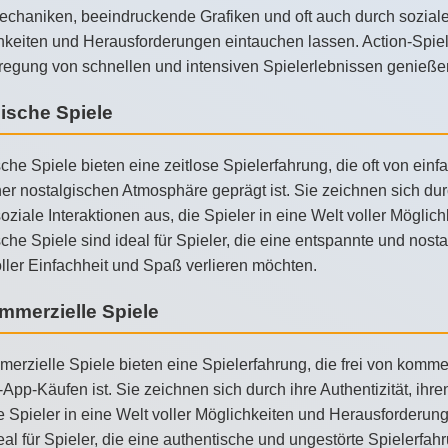
chaniken, beeindruckende Grafiken und oft auch durch soziale I
keiten und Herausforderungen eintauchen lassen. Action-Spiele 
fregung von schnellen und intensiven Spielerlebnissen genieß
ische Spiele
che Spiele bieten eine zeitlose Spielerfahrung, die oft von ei
er nostalgischen Atmosphäre geprägt ist. Sie zeichnen sich dur
oziale Interaktionen aus, die Spieler in eine Welt voller Mögl
che Spiele sind ideal für Spieler, die eine entspannte und nost
ller Einfachheit und Spaß verlieren möchten.
merzielle Spiele
erzielle Spiele bieten eine Spielerfahrung, die frei von komme
-App-Käufen ist. Sie zeichnen sich durch ihre Authentizität, ihr
ie Spieler in eine Welt voller Möglichkeiten und Herausforderu
eal für Spieler, die eine authentische und ungestörte Spielerfah