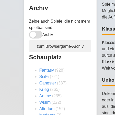
Spielme
Archiv
Möglich
die Au
Zeige auch Spiele, die nicht mehr
spielbar sind
Klass
Archiv
Klassis
zum Browsergame-Archiv
und ein
durch s
Schauplatz
Klassis
Welt vo
Fantasy
(928)
SciFi
(721)
Unkom
Gangster
(337)
Krieg
(265)
Unkomm
Anime
(235)
oder In
Wisim
(222)
aus, d
Altertum
(152)
sind id