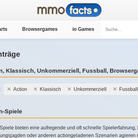
rts
Browsergames
io Games
nträge
n, Klassisch, Unkommerziell, Fussball, Browser
:
Action
Klassisch
Unkommerziell
Fussball
n-Spiele
Spiele bieten eine aufregende und oft schnelle Spielerfahrung, 
gungsjagden oder anderen actiongeladenen Szenarien agieren 