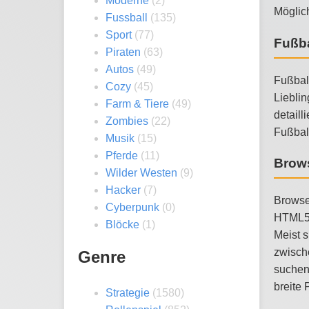
Moderne
(2)
Möglic
Fussball
(135)
Sport
(77)
Fußba
Piraten
(63)
Autos
(49)
Fußball
Cozy
(45)
Liebli
Farm & Tiere
(49)
detaill
Zombies
(22)
Fußbal
Musik
(15)
Pferde
(11)
Brow
Wilder Westen
(9)
Hacker
(7)
Browser
Cyberpunk
(0)
HTML5 s
Blöcke
(1)
Meist 
zwisch
Genre
suchen,
breite 
Strategie
(1580)