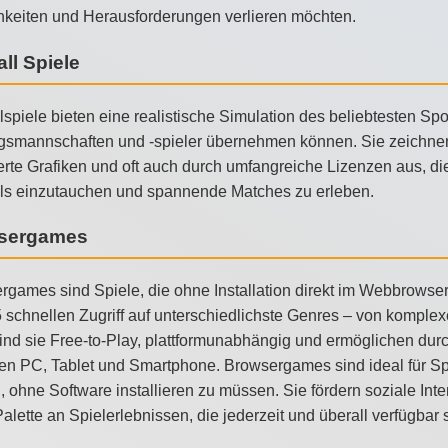
hkeiten und Herausforderungen verlieren möchten.
ll Spiele
spiele bieten eine realistische Simulation des beliebtesten Spor
ngsmannschaften und -spieler übernehmen können. Sie zeichne
ierte Grafiken und oft auch durch umfangreiche Lizenzen aus, di
ls einzutauchen und spannende Matches zu erleben.
sergames
games sind Spiele, die ohne Installation direkt im Webbrowser
chnellen Zugriff auf unterschiedlichste Genres – von komplexer
sind sie Free-to-Play, plattformunabhängig und ermöglichen d
en PC, Tablet und Smartphone. Browsergames sind ideal für Spi
 ohne Software installieren zu müssen. Sie fördern soziale Int
Palette an Spielerlebnissen, die jederzeit und überall verfügbar 