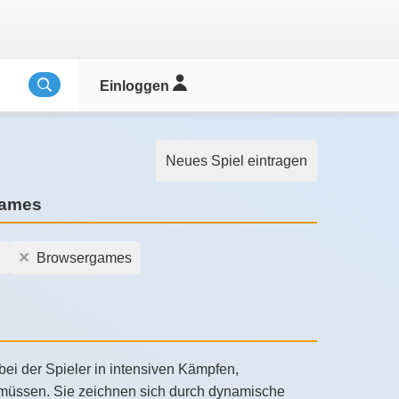
Einloggen
Neues Spiel eintragen
games
Browsergames
bei der Spieler in intensiven Kämpfen,
müssen. Sie zeichnen sich durch dynamische