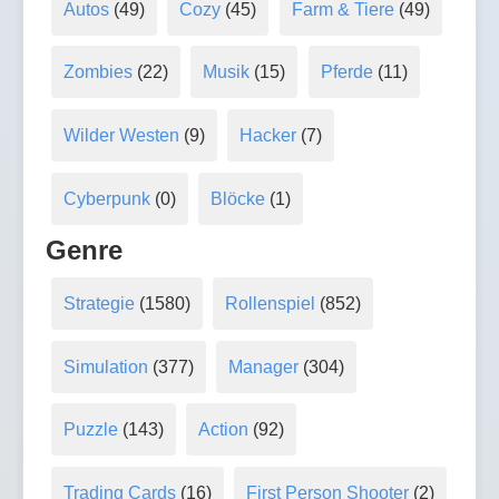
Autos
(49)
Cozy
(45)
Farm & Tiere
(49)
Zombies
(22)
Musik
(15)
Pferde
(11)
Wilder Westen
(9)
Hacker
(7)
Cyberpunk
(0)
Blöcke
(1)
Genre
Strategie
(1580)
Rollenspiel
(852)
Simulation
(377)
Manager
(304)
Puzzle
(143)
Action
(92)
Trading Cards
(16)
First Person Shooter
(2)