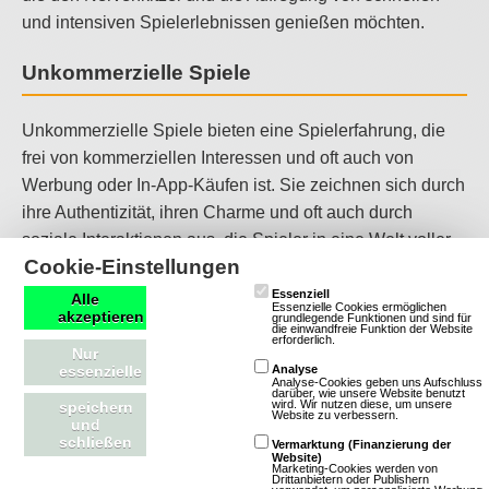
und intensiven Spielerlebnissen genießen möchten.
Unkommerzielle Spiele
Unkommerzielle Spiele bieten eine Spielerfahrung, die
frei von kommerziellen Interessen und oft auch von
Werbung oder In-App-Käufen ist. Sie zeichnen sich durch
ihre Authentizität, ihren Charme und oft auch durch
soziale Interaktionen aus, die Spieler in eine Welt voller
Cookie-Einstellungen
Möglichkeiten und Herausforderungen eintauchen
lassen. Unkommerzielle Spiele sind ideal für Spieler, die
Essenziell
Alle
Essenzielle Cookies ermöglichen
akzeptieren
grundlegende Funktionen und sind für
eine authentische und ungestörte Spielerfahrung suchen
die einwandfreie Funktion der Website
erforderlich.
und sich in einer Welt voller Möglichkeiten und
Nur
essenzielle
Analyse
Herausforderungen verlieren möchten.
Analyse-Cookies geben uns Aufschluss
darüber, wie unsere Website benutzt
wird. Wir nutzen diese, um unsere
speichern
Website zu verbessern.
Hacker-Spiele
und
schließen
Vermarktung (Finanzierung der
Website)
Marketing-Cookies werden von
Drittanbietern oder Publishern
Hacker-Spiele bieten eine spannende Simulation der