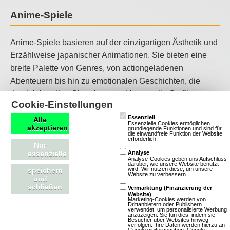
Anime-Spiele
Anime-Spiele basieren auf der einzigartigen Ästhetik und
Erzählweise japanischer Animationen. Sie bieten eine
breite Palette von Genres, von actiongeladenen
Abenteuern bis hin zu emotionalen Geschichten, die
durch lebendige Charaktere und kunstvolle Grafiken zum
Cookie-Einstellungen
Leben erweckt werden. Anime-Spiele sind ideal für Fans
Essenziell
der japanischen Popkultur, die in farbenfrohe Welten
Alle
Essenzielle Cookies ermöglichen
akzeptieren
grundlegende Funktionen und sind für
voller Fantasie und Emotionen eintauchen möchten.
die einwandfreie Funktion der Website
erforderlich.
Nur
essenzielle
Analyse
Klassische Spiele
Analyse-Cookies geben uns Aufschluss
darüber, wie unsere Website benutzt
wird. Wir nutzen diese, um unsere
speichern
Website zu verbessern.
und
Klassische Spiele bieten eine zeitlose Spielerfahrung,
schließen
Vermarktung (Finanzierung der
Website)
die oft von einfachen Grafiken, unkomplizierten
Marketing-Cookies werden von
Drittanbietern oder Publishern
Spielmechaniken und einer nostalgischen Atmosphäre
verwendet, um personalisierte Werbung
anzuzeigen. Sie tun dies, indem sie
Besucher über Websites hinweg
geprägt ist. Sie zeichnen sich durch ihre Zugänglichkeit,
verfolgen. Ihre Daten werden hierzu an
Google weitergegeben.
Google