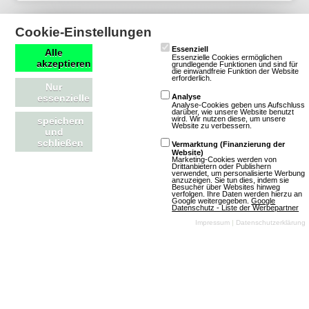
Cookie-Einstellungen
Tanks 3D
Essenziell
Alle
Essenzielle Cookies ermöglichen
akzeptieren
grundlegende Funktionen und sind für
die einwandfreie Funktion der Website
2 Bewertungen
erforderlich.
Nur
io-Games
essenzielle
Analyse
Analyse-Cookies geben uns Aufschluss
Strategie
Krieg
darüber, wie unsere Website benutzt
wird. Wir nutzen diese, um unsere
speichern
Website zu verbessern.
3D
und
schließen
Unkommerziell
Vermarktung (Finanzierung der
Website)
Marketing-Cookies werden von
Drittanbietern oder Publishern
verwendet, um personalisierte Werbung
anzuzeigen. Sie tun dies, indem sie
Besucher über Websites hinweg
verfolgen. Ihre Daten werden hierzu an
Google weitergegeben.
Google
Datenschutz - Liste der Werbepartner
Impressum
|
Datenschutzerklärung
Mehr über Tanks 3D