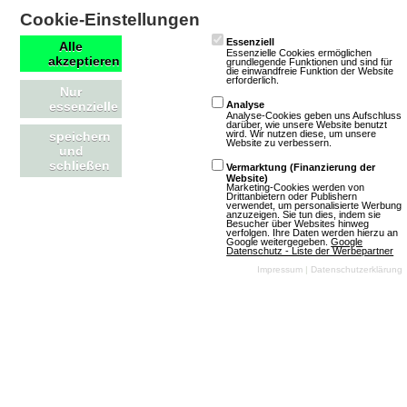
Cookie-Einstellungen
Essenziell
Alle
Essenzielle Cookies ermöglichen
akzeptieren
grundlegende Funktionen und sind für
Schulterglatze
die einwandfreie Funktion der Website
erforderlich.
Nur
essenzielle
Analyse
Analyse-Cookies geben uns Aufschluss
7 Bewertungen
darüber, wie unsere Website benutzt
wird. Wir nutzen diese, um unsere
speichern
Browsergames
Website zu verbessern.
und
Rollenspiel
schließen
Vermarktung (Finanzierung der
Website)
Krieg
Klassisch
Marketing-Cookies werden von
Drittanbietern oder Publishern
verwendet, um personalisierte Werbung
Free To Play
anzuzeigen. Sie tun dies, indem sie
Besucher über Websites hinweg
verfolgen. Ihre Daten werden hierzu an
Google weitergegeben.
Google
Datenschutz - Liste der Werbepartner
Impressum
|
Datenschutzerklärung
Mehr über Schulterglatze