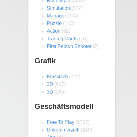
Rollenspiel
(852)
Simulation
(377)
Manager
(304)
Puzzle
(143)
Action
(92)
Trading Cards
(16)
First Person Shooter
(2)
Grafik
Klassisch
(722)
2D
(627)
3D
(265)
Geschäftsmodell
Free To Play
(1707)
Unkommerziell
(345)