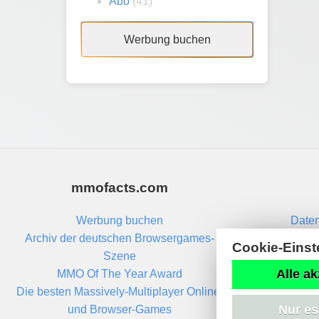
Abo
(41)
Werbung buchen
mmofacts.com
Werbung buchen
Daten
Archiv der deutschen Browsergames-
Cookie-Einst
Szene
Alle ak
MMO Of The Year Award
Die besten Massively-Multiplayer Online-
Nur es
und Browser-Games