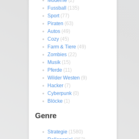
Moderne
(2)
Fussball
(135)
Sport
(77)
Piraten
(63)
Autos
(49)
Cozy
(45)
Farm & Tiere
(49)
Zombies
(22)
Musik
(15)
Pferde
(11)
Wilder Westen
(9)
Hacker
(7)
Cyberpunk
(0)
Blöcke
(1)
Genre
Strategie
(1580)