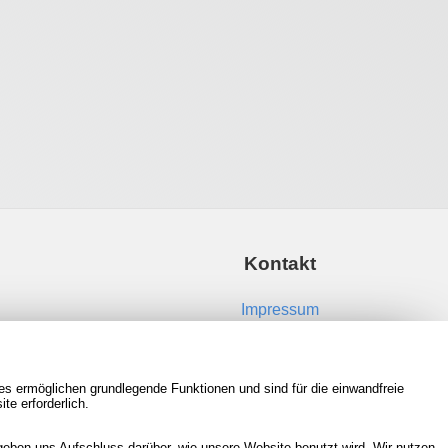
Kontakt
Impressum
Kontakt aufnehmen
es ermöglichen grundlegende Funktionen und sind für die einwandfreie
RSS Feeds
te erforderlich.
Neue Spiele in der Datenbank
eben uns Aufschluss darüber, wie unsere Website benutzt wird. Wir nutzen