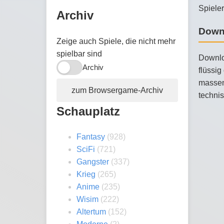
Spieler
Archiv
Down
Zeige auch Spiele, die nicht mehr
spielbar sind
Downlo
Archiv
flüssi
massenh
zum Browsergame-Archiv
technis
Schauplatz
Fantasy
(928)
SciFi
(721)
Gangster
(337)
Krieg
(265)
Anime
(235)
Wisim
(222)
Altertum
(152)