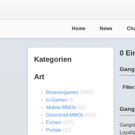
Home
News
Cha
0 Ei
Kategorien
Gang
Art
Filter
Browsergames
(3081)
io-Games
(9)
Mobile-MMOs
(92)
Gangs
Download-MMOs
(410)
Firmen
(337)
Gangste
Portale
(31)
Loyalit