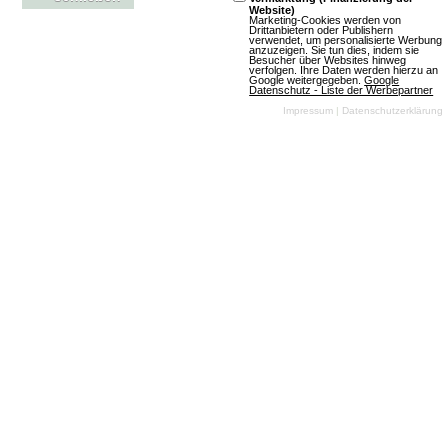
Website)
Marketing-Cookies werden von
Drittanbietern oder Publishern
verwendet, um personalisierte Werbung
anzuzeigen. Sie tun dies, indem sie
Besucher über Websites hinweg
verfolgen. Ihre Daten werden hierzu an
Google weitergegeben.
Google
Datenschutz - Liste der Werbepartner
Mehr über Athanaton
Impressum
|
Datenschutzerklärung
Klassische Spiele
Klassische Spiele bieten eine zeitlose Spielerfahrung,
die oft von einfachen Grafiken, unkomplizierten
Spielmechaniken und einer nostalgischen Atmosphäre
geprägt ist. Sie zeichnen sich durch ihre Zugänglichkeit,
ihren Charme und oft auch durch soziale Interaktionen
aus, die Spieler in eine Welt voller Möglichkeiten und
Herausforderungen eintauchen lassen. Klassische Spiele
sind ideal für Spieler, die eine entspannte und