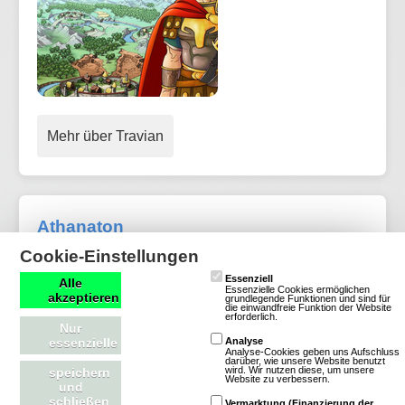
Mehr über Travian
Athanaton
Cookie-Einstellungen
1 Bewertungen
Essenziell
Alle
Essenzielle Cookies ermöglichen
Browsergames
akzeptieren
grundlegende Funktionen und sind für
die einwandfreie Funktion der Website
erforderlich.
Strategie
Nur
Altertum
essenzielle
Analyse
Analyse-Cookies geben uns Aufschluss
darüber, wie unsere Website benutzt
Klassisch
wird. Wir nutzen diese, um unsere
speichern
Website zu verbessern.
und
Unkommerziell
schließen
Vermarktung (Finanzierung der