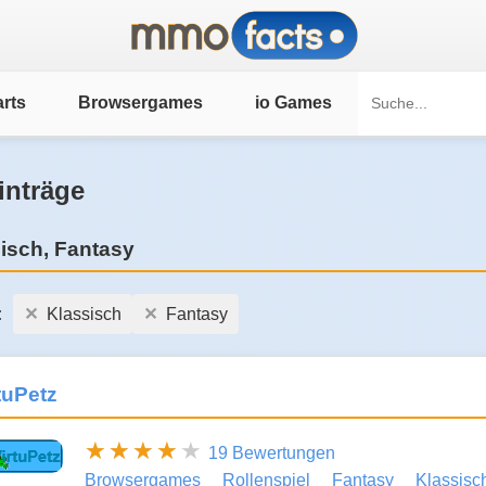
rts
Browsergames
io Games
inträge
isch, Fantasy
:
Klassisch
Fantasy
tuPetz
19 Bewertungen
Browsergames
Rollenspiel
Fantasy
Klassisc