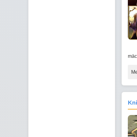
mäc
Me
Kni