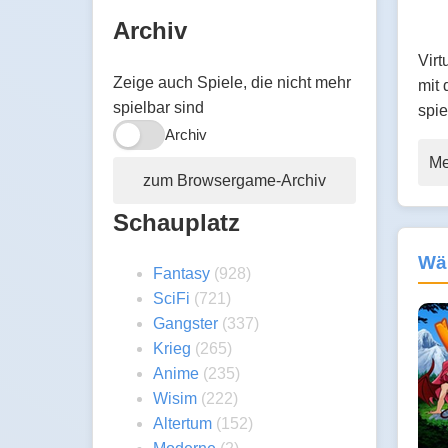
Archiv
Virt
Zeige auch Spiele, die nicht mehr
mit 
spielbar sind
spie
Archiv
Me
zum Browsergame-Archiv
Schauplatz
Wä
Fantasy
(928)
SciFi
(721)
Gangster
(337)
Krieg
(265)
Anime
(235)
Wisim
(222)
Altertum
(152)