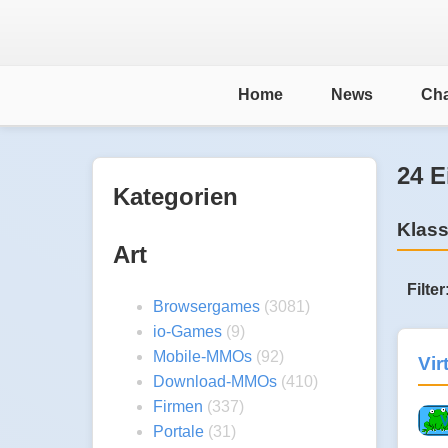
Home
News
Cha
24 E
Kategorien
Klass
Art
Filter
Browsergames
(3081)
io-Games
(9)
Mobile-MMOs
(92)
Vir
Download-MMOs
(410)
Firmen
(337)
Portale
(31)