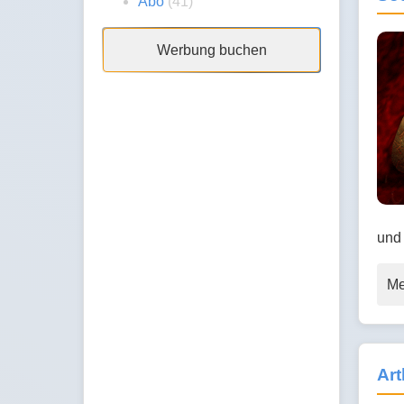
Abo
(41)
Werbung buchen
und 
Me
Art