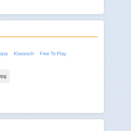
tasy
Klassisch
Free To Play
rpg