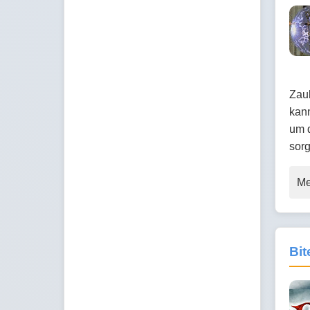
Zaub
kan
um d
sorg
Me
Bit