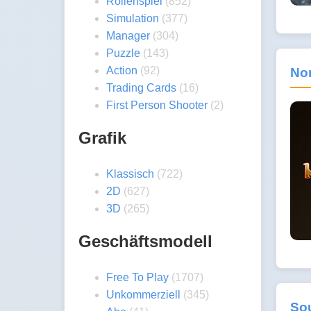
Rollenspiel
(852)
Simulation
(377)
Manager
(304)
Puzzle
(143)
Action
(92)
Nor
Trading Cards
(16)
First Person Shooter
(2)
Grafik
Klassisch
(722)
2D
(627)
3D
(265)
Geschäftsmodell
Free To Play
(1707)
Unkommerziell
(345)
Sou