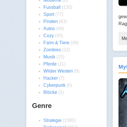
Moderne
(2)
Fussball
(135)
Sport
(77)
gewi
Piraten
(63)
Rag
Autos
(49)
Cozy
(45)
Me
Farm & Tiere
(49)
Zombies
(22)
Musik
(15)
Pferde
(11)
Myt
Wilder Westen
(9)
Hacker
(7)
Cyberpunk
(0)
Blöcke
(1)
Genre
Strategie
(1580)