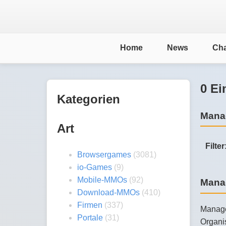
Home
News
Cha
0 Ei
Kategorien
Manag
Art
Filter
Browsergames
(3081)
io-Games
(9)
Mobile-MMOs
(92)
Mana
Download-MMOs
(410)
Firmen
(337)
Manage
Portale
(31)
Organi