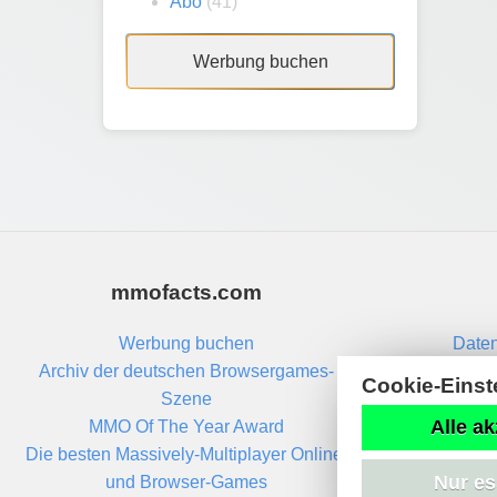
Abo
(41)
Werbung buchen
mmofacts.com
Werbung buchen
Daten
Archiv der deutschen Browsergames-
Cookie-Einst
Szene
Alle ak
MMO Of The Year Award
Die besten Massively-Multiplayer Online-
Nur es
und Browser-Games