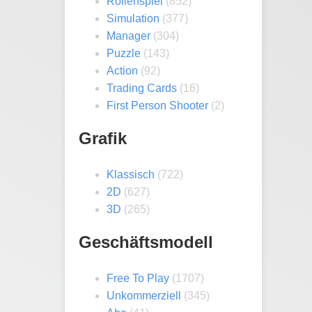
Rollenspiel
(852)
Simulation
(377)
Manager
(304)
Puzzle
(143)
Action
(92)
Trading Cards
(16)
First Person Shooter
(2)
Grafik
Klassisch
(722)
2D
(627)
3D
(265)
Geschäftsmodell
Free To Play
(1707)
Unkommerziell
(345)