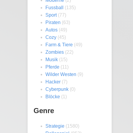
Moderne
(2)
Fussball
(135)
Sport
(77)
Piraten
(63)
Autos
(49)
Cozy
(45)
Farm & Tiere
(49)
Zombies
(22)
Musik
(15)
Pferde
(11)
Wilder Westen
(9)
Hacker
(7)
Cyberpunk
(0)
Blöcke
(1)
Genre
Strategie
(1580)