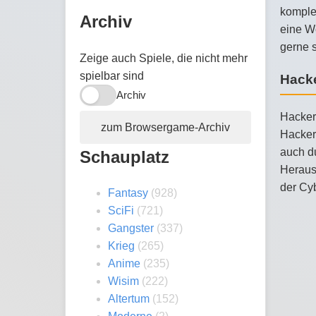
komplex
Archiv
eine We
gerne 
Zeige auch Spiele, die nicht mehr
spielbar sind
Hacke
Archiv
Hacker-
zum Browsergame-Archiv
Hacker
auch du
Schauplatz
Herausf
der Cy
Fantasy
(928)
SciFi
(721)
Gangster
(337)
Krieg
(265)
Anime
(235)
Wisim
(222)
Altertum
(152)