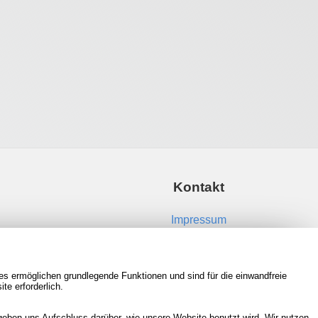
Kontakt
Impressum
Kontakt aufnehmen
es ermöglichen grundlegende Funktionen und sind für die einwandfreie
RSS Feeds
te erforderlich.
Neue Spiele in der Datenbank
eben uns Aufschluss darüber, wie unsere Website benutzt wird. Wir nutzen