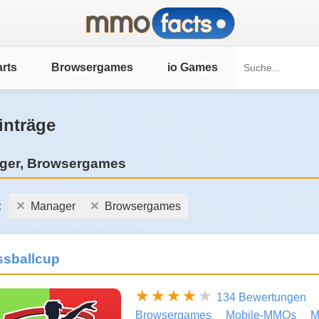
rts
Browsergames
io Games
inträge
ger, Browsergames
:
Manager
Browsergames
ssballcup
134 Bewertungen
Browsergames
Mobile-MMOs
M