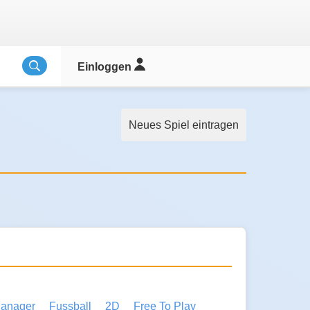
Einloggen
Neues Spiel eintragen
anager
Fussball
2D
Free To Play