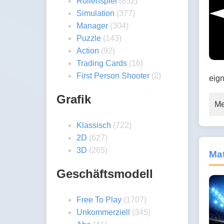
Rollenspiel
(852)
Simulation
(377)
Manager
(304)
Puzzle
(143)
Action
(92)
Trading Cards
(16)
First Person Shooter
(2)
eign
Grafik
Me
Klassisch
(722)
2D
(627)
3D
(265)
Ma
Geschäftsmodell
Free To Play
(1707)
Unkommerziell
(345)