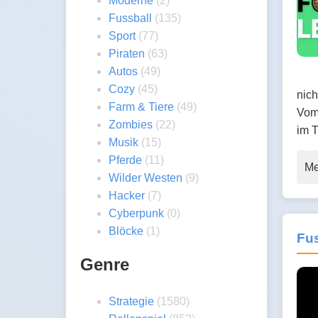
Moderne
(2)
Fussball
(135)
Sport
(77)
Piraten
(63)
Autos
(49)
Cozy
(45)
nich
Farm & Tiere
(49)
Vom
Zombies
(22)
im 
Musik
(15)
Pferde
(11)
Me
Wilder Westen
(9)
Hacker
(7)
Cyberpunk
(0)
Blöcke
(1)
Fu
Genre
Strategie
(1580)