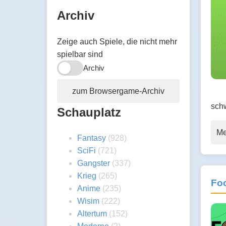
Archiv
Zeige auch Spiele, die nicht mehr
spielbar sind
Archiv
zum Browsergame-Archiv
sch
Schauplatz
Me
Fantasy
(928)
SciFi
(721)
Gangster
(337)
Krieg
(265)
Foo
Anime
(235)
Wisim
(222)
Altertum
(152)