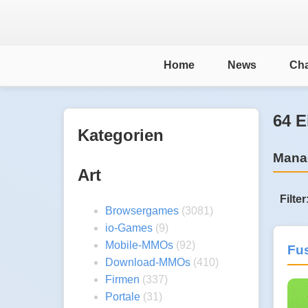
Home
News
Cha
64 E
Kategorien
Mana
Art
Filter
Browsergames
(3081)
io-Games
(9)
Mobile-MMOs
(92)
Fu
Download-MMOs
(410)
Firmen
(337)
Portale
(31)