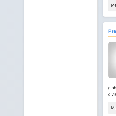
Me
Pre
glob
divi
Me