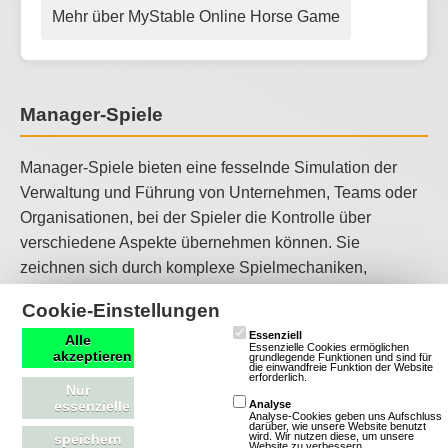
Mehr über MyStable Online Horse Game
Manager-Spiele
Manager-Spiele bieten eine fesselnde Simulation der
Verwaltung und Führung von Unternehmen, Teams oder
Organisationen, bei der Spieler die Kontrolle über
verschiedene Aspekte übernehmen können. Sie
zeichnen sich durch komplexe Spielmechaniken,
strategische Entscheidungen und oft auch durch soziale
Cookie-Einstellungen
Interaktionen aus, die Spieler in eine Welt voller
Essenziell
Alle
Möglichkeiten und Herausforderungen eintauchen
Essenzielle Cookies ermöglichen
akzeptieren
grundlegende Funktionen und sind für
lassen. Manager-Spiele sind ideal für Spieler, die gerne
die einwandfreie Funktion der Website
erforderlich.
Nur
strategisch denken und komplexe Probleme lösen
essenzielle
Analyse
möchten.
Analyse-Cookies geben uns Aufschluss
darüber, wie unsere Website benutzt
wird. Wir nutzen diese, um unsere
speichern
Website zu verbessern.