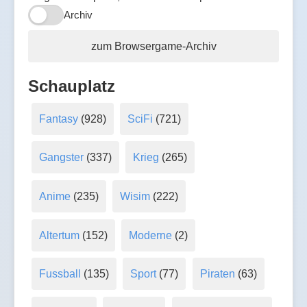
Archiv
zum Browsergame-Archiv
Schauplatz
Fantasy
(928)
SciFi
(721)
Gangster
(337)
Krieg
(265)
Anime
(235)
Wisim
(222)
Altertum
(152)
Moderne
(2)
Fussball
(135)
Sport
(77)
Piraten
(63)