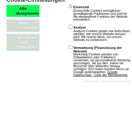
Essenziell
Alle
Essenzielle Cookies ermöglichen
akzeptieren
grundlegende Funktionen und sind für
Fußballspiele bieten eine realistische Simulation des
die einwandfreie Funktion der Website
erforderlich.
beliebtesten Sports der Welt, bei der Spieler die Kontrolle
Nur
essenzielle
Analyse
über ihre Lieblingsmannschaften und -spieler
Analyse-Cookies geben uns Aufschluss
darüber, wie unsere Website benutzt
übernehmen können. Sie zeichnen sich durch
wird. Wir nutzen diese, um unsere
speichern
Website zu verbessern.
und
authentische Spielmechaniken, detaillierte Grafiken und
schließen
Vermarktung (Finanzierung der
oft auch durch umfangreiche Lizenzen aus, die es den
Website)
Marketing-Cookies werden von
Drittanbietern oder Publishern
Spielern ermöglichen, in die Welt des Fußballs
verwendet, um personalisierte Werbung
anzuzeigen. Sie tun dies, indem sie
einzutauchen und spannende Matches zu erleben.
Besucher über Websites hinweg
verfolgen. Ihre Daten werden hierzu an
Google weitergegeben.
Google
Datenschutz - Liste der Werbepartner
Download-MMOs
Impressum
|
Datenschutzerklärung
Download-MMOs (Client-Games) setzen auf eine lokale
Installation, um High-End-Grafik und komplexe
Spielwelten flüssig darzustellen. Im Vergleich zu
Browsergames bieten sie tiefergehendes Gameplay,
stabilere Performance und massenhafte