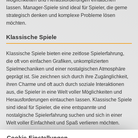
lassen. Manager-Spiele sind ideal für Spieler, die gerne
strategisch denken und komplexe Probleme lösen
möchten.
Klassische Spiele
Klassische Spiele bieten eine zeitlose Spielerfahrung,
die oft von einfachen Grafiken, unkomplizierten
Spielmechaniken und einer nostalgischen Atmosphäre
geprägt ist. Sie zeichnen sich durch ihre Zugänglichkeit,
ihren Charme und oft auch durch soziale Interaktionen
aus, die Spieler in eine Welt voller Möglichkeiten und
Herausforderungen eintauchen lassen. Klassische Spiele
sind ideal für Spieler, die eine entspannte und
nostalgische Spielerfahrung suchen und sich in einer
Welt voller Einfachheit und Spaß verlieren möchten.
Fußball Spiele
Cookie-Einstellungen