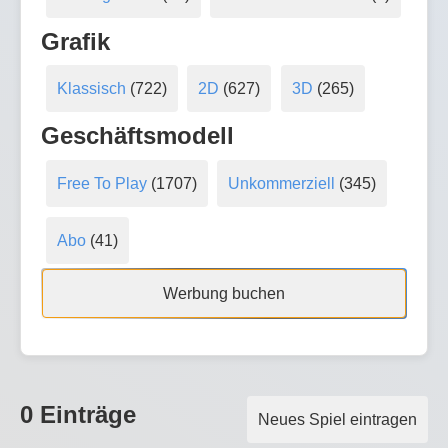
Grafik
Klassisch
(722)
2D
(627)
3D
(265)
Geschäftsmodell
Free To Play
(1707)
Unkommerziell
(345)
Abo
(41)
Werbung buchen
0 Einträge
Neues Spiel eintragen