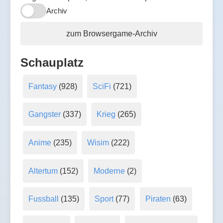
Archiv
zum Browsergame-Archiv
Schauplatz
Fantasy
(928)
SciFi
(721)
Gangster
(337)
Krieg
(265)
Anime
(235)
Wisim
(222)
Altertum
(152)
Moderne
(2)
Fussball
(135)
Sport
(77)
Piraten
(63)