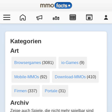
IO
Kategorien
Art
Browsergames
(3081)
io-Games
(9)
Mobile-MMOs
(92)
Download-MMOs
(410)
Firmen
(337)
Portale
(31)
Archiv
Zeige auch Spiele, die nicht mehr spielbar sind