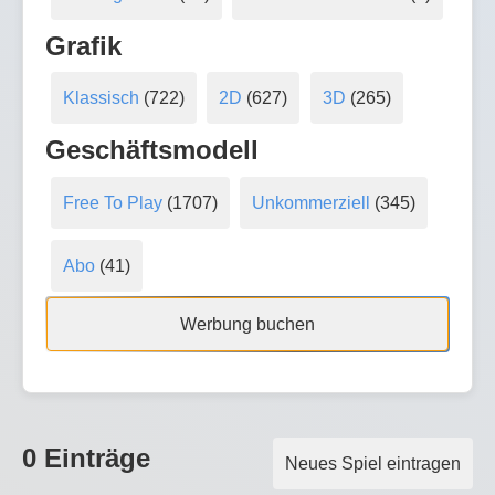
Grafik
Klassisch
(722)
2D
(627)
3D
(265)
Geschäftsmodell
Free To Play
(1707)
Unkommerziell
(345)
Abo
(41)
Werbung buchen
0 Einträge
Neues Spiel eintragen