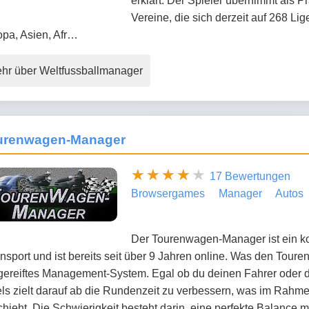
erklärt: Der Spieler übernimmt als P
Vereine, die sich derzeit auf 268 Li
opa, Asien, Afr…
hr über Weltfussballmanager
urenwagen-Manager
17 Bewertungen
Browsergames
Manager
Autos
Der Tourenwagen-Manager ist ein 
sport und ist bereits seit über 9 Jahren online. Was den Tour
gereiftes Management-System. Egal ob du deinen Fahrer oder d
ls zielt darauf ab die Rundenzeit zu verbessern, was im Rahm
hieht. Die Schwierigkeit besteht darin, eine perfekte Balance 