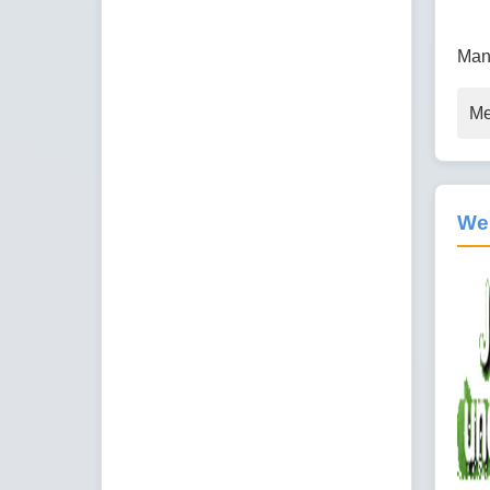
Man
Me
We