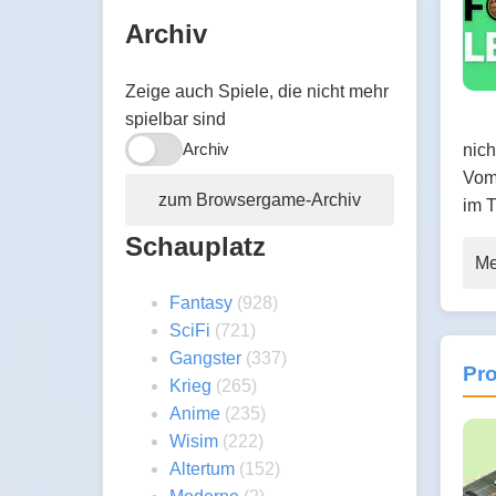
Archiv
Zeige auch Spiele, die nicht mehr
spielbar sind
Archiv
nich
Vom
zum Browsergame-Archiv
im 
Schauplatz
Me
Fantasy
(928)
SciFi
(721)
Gangster
(337)
Pr
Krieg
(265)
Anime
(235)
Wisim
(222)
Altertum
(152)