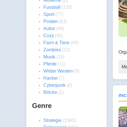
Moderne
(2)
Fussball
(135)
Sport
(77)
Piraten
(63)
Autos
(49)
Cozy
(45)
Farm & Tiere
(49)
Zombies
(22)
Org
Musik
(15)
Pferde
(11)
Me
Wilder Westen
(9)
Hacker
(7)
Cyberpunk
(0)
Blöcke
(1)
mcr
Genre
Strategie
(1580)