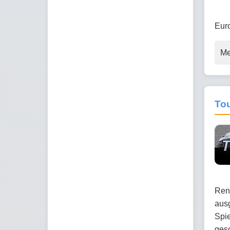
Eur
Me
To
Renn
aus
Spie
gesc