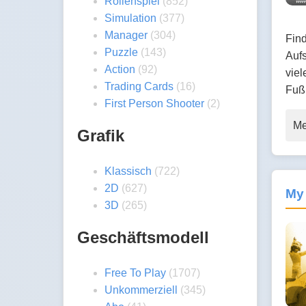
Rollenspiel
(852)
Simulation
(377)
Manager
(304)
Find
Puzzle
(143)
Aufs
Action
(92)
viel
Trading Cards
(16)
Fuß
First Person Shooter
(2)
Me
Grafik
Klassisch
(722)
2D
(627)
My
3D
(265)
Geschäftsmodell
Free To Play
(1707)
Unkommerziell
(345)