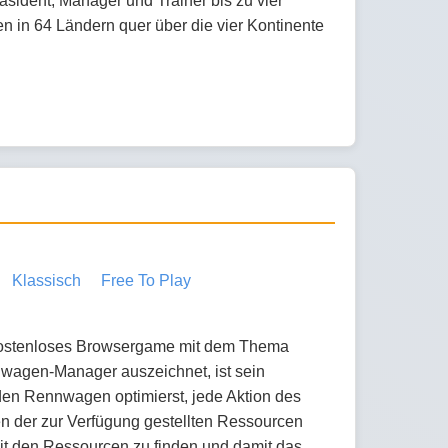
räsident, Manager und Trainer bis zu vier
gen in 64 Ländern quer über die vier Kontinente
Klassisch
Free To Play
kostenloses Browsergame mit dem Thema
enwagen-Manager auszeichnet, ist sein
en Rennwagen optimierst, jede Aktion des
en der zur Verfügung gestellten Ressourcen
mit den Ressourcen zu finden und damit das