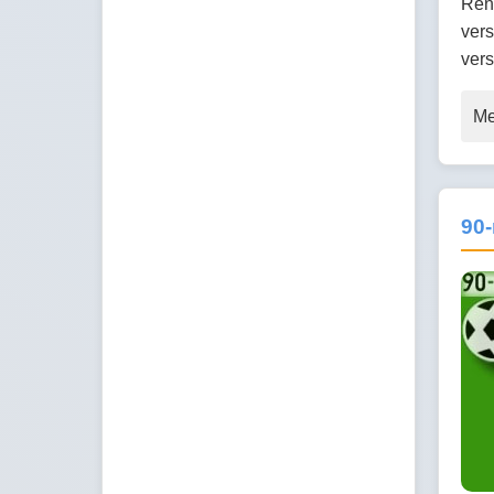
Renn
vers
ver
Me
90