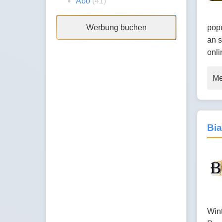
Abo
(41)
popu
Werbung buchen
an s
onl
Me
Bia
Wint