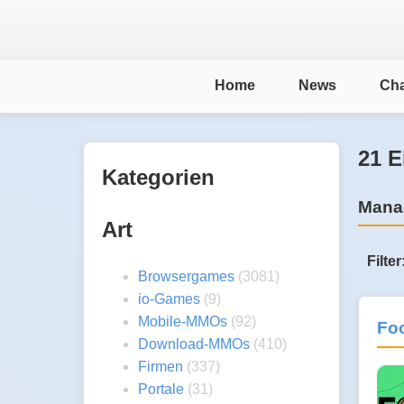
Home
News
Cha
21 E
Kategorien
Manag
Art
Filter
Browsergames
(3081)
io-Games
(9)
Mobile-MMOs
(92)
Foo
Download-MMOs
(410)
Firmen
(337)
Portale
(31)