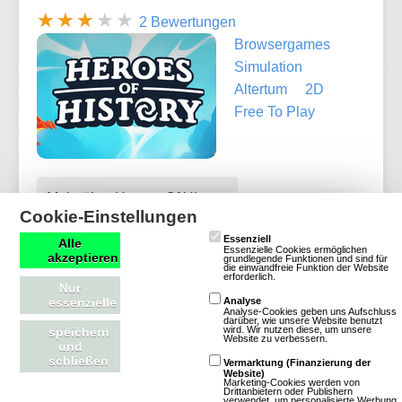
2 Bewertungen
Browsergames
Simulation
Altertum
2D
Free To Play
Mehr über Heroes Of History
Cookie-Einstellungen
Essenziell
Alle
Essenzielle Cookies ermöglichen
akzeptieren
grundlegende Funktionen und sind für
die einwandfreie Funktion der Website
erforderlich.
Island-War
Nur
essenzielle
Analyse
Analyse-Cookies geben uns Aufschluss
darüber, wie unsere Website benutzt
wird. Wir nutzen diese, um unsere
speichern
11 Bewertungen
Website zu verbessern.
und
Browsergames
Strategie
schließen
Vermarktung (Finanzierung der
Website)
Piraten
Klassisch
Free To Play
Marketing-Cookies werden von
Drittanbietern oder Publishern
verwendet, um personalisierte Werbung