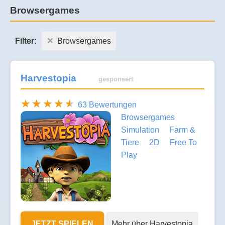
Browsergames
Filter:
Browsergames
Harvestopia
gesponsert
63 Bewertungen
Browsergames
Simulation
Farm &
Tiere
2D
Free To
Play
JETZT SPIELEN
Mehr über Harvestopia