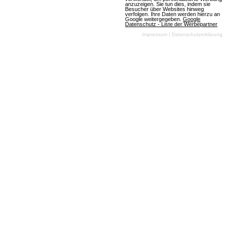
anzuzeigen. Sie tun dies, indem sie
Mehr über Island-War
Besucher über Websites hinweg
verfolgen. Ihre Daten werden hierzu an
Google weitergegeben.
Google
Datenschutz - Liste der Werbepartner
Impressum
|
Datenschutzerklärung
Bauernhof Spiel
8 Bewertungen
Browsergames
Simulation
Farm
& Tiere
2D
Free
To Play
Mehr über Bauernhof Spiel