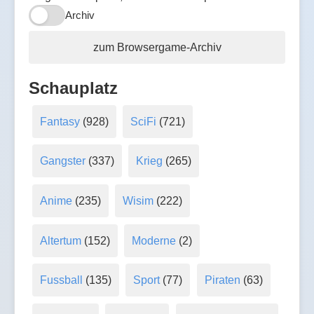
Archiv
zum Browsergame-Archiv
Schauplatz
Fantasy
(928)
SciFi
(721)
Gangster
(337)
Krieg
(265)
Anime
(235)
Wisim
(222)
Altertum
(152)
Moderne
(2)
Fussball
(135)
Sport
(77)
Piraten
(63)