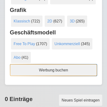
Grafik
Klassisch
(722)
2D
(627)
3D
(265)
Geschäftsmodell
Free To Play
(1707)
Unkommerziell
(345)
Abo
(41)
Werbung buchen
0 Einträge
Neues Spiel eintragen