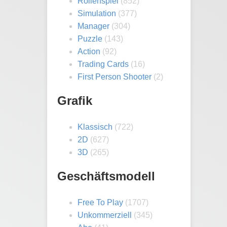
Rollenspiel
(852)
Simulation
(377)
Manager
(304)
Puzzle
(143)
Action
(92)
Trading Cards
(16)
First Person Shooter
(2)
Grafik
Klassisch
(722)
2D
(627)
3D
(265)
Geschäftsmodell
Free To Play
(1707)
Unkommerziell
(345)