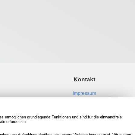
Kontakt
Impressum
Kontakt aufnehmen
es ermöglichen grundlegende Funktionen und sind für die einwandfreie
RSS Feeds
te erforderlich.
Neue Spiele in der Datenbank
eben uns Aufschluss darüber, wie unsere Website benutzt wird. Wir nutzen