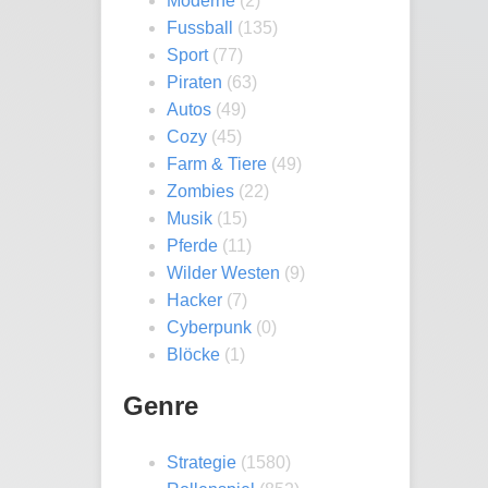
Moderne
(2)
Fussball
(135)
Sport
(77)
Piraten
(63)
Autos
(49)
Cozy
(45)
Farm & Tiere
(49)
Zombies
(22)
Musik
(15)
Pferde
(11)
Wilder Westen
(9)
Hacker
(7)
Cyberpunk
(0)
Blöcke
(1)
Genre
Strategie
(1580)