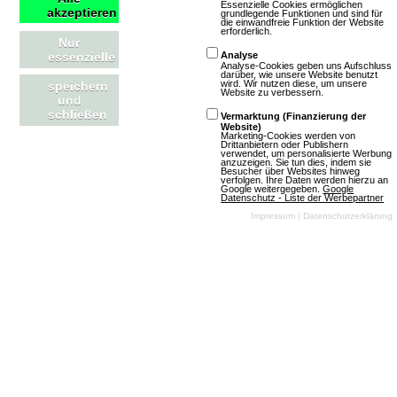
Essenzielle Cookies ermöglichen
akzeptieren
grundlegende Funktionen und sind für
die einwandfreie Funktion der Website
erforderlich.
Nur
Warenbude
essenzielle
Analyse
Analyse-Cookies geben uns Aufschluss
darüber, wie unsere Website benutzt
wird. Wir nutzen diese, um unsere
speichern
Website zu verbessern.
und
5 Bewertungen
schließen
Vermarktung (Finanzierung der
Browsergames
Website)
Marketing-Cookies werden von
Simulation
Drittanbietern oder Publishern
verwendet, um personalisierte Werbung
anzuzeigen. Sie tun dies, indem sie
Wisim
Besucher über Websites hinweg
verfolgen. Ihre Daten werden hierzu an
Klassisch
Google weitergegeben.
Google
Datenschutz - Liste der Werbepartner
Unkommerziell
Impressum
|
Datenschutzerklärung
Mehr über Warenbude