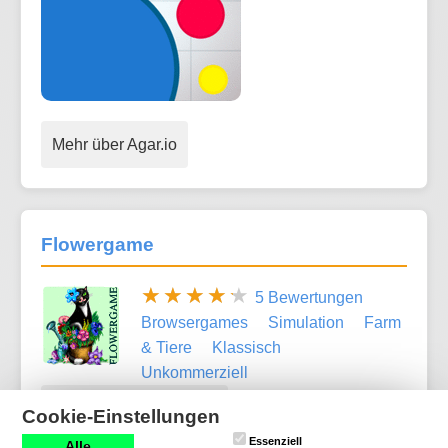
Mehr über Agar.io
Flowergame
5 Bewertungen
Browsergames
Simulation
Farm
& Tiere
Klassisch
Unkommerziell
Mehr über Flowergame
Cookie-Einstellungen
Essenziell
Alle