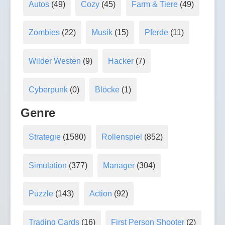
Autos
(49)
Cozy
(45)
Farm & Tiere
(49)
Zombies
(22)
Musik
(15)
Pferde
(11)
Wilder Westen
(9)
Hacker
(7)
Cyberpunk
(0)
Blöcke
(1)
Genre
Strategie
(1580)
Rollenspiel
(852)
Simulation
(377)
Manager
(304)
Puzzle
(143)
Action
(92)
Trading Cards
(16)
First Person Shooter
(2)