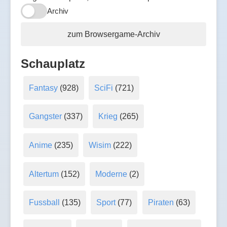
Archiv
zum Browsergame-Archiv
Schauplatz
Fantasy
(928)
SciFi
(721)
Gangster
(337)
Krieg
(265)
Anime
(235)
Wisim
(222)
Altertum
(152)
Moderne
(2)
Fussball
(135)
Sport
(77)
Piraten
(63)