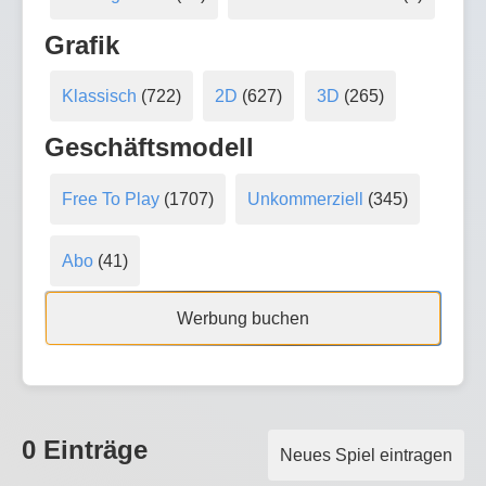
Grafik
Klassisch
(722)
2D
(627)
3D
(265)
Geschäftsmodell
Free To Play
(1707)
Unkommerziell
(345)
Abo
(41)
Werbung buchen
0 Einträge
Neues Spiel eintragen