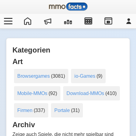
IO
Kategorien
Art
Browsergames
(3081)
io-Games
(9)
Mobile-MMOs
(92)
Download-MMOs
(410)
Firmen
(337)
Portale
(31)
Archiv
Zeige auch Spiele, die nicht mehr spielbar sind