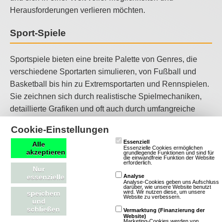
Herausforderungen verlieren möchten.
Sport-Spiele
Sportspiele bieten eine breite Palette von Genres, die
verschiedene Sportarten simulieren, von Fußball und
Basketball bis hin zu Extremsportarten und Rennspielen.
Sie zeichnen sich durch realistische Spielmechaniken,
detaillierte Grafiken und oft auch durch umfangreiche
Lizenzen aus, die es den Spielern ermöglichen, in die
Cookie-Einstellungen
Welt des Sports einzutauchen und spannende
Essenziell
Alle
Wettkämpfe zu erleben. Sportspiele sind ideal für Spieler,
Essenzielle Cookies ermöglichen
akzeptieren
grundlegende Funktionen und sind für
die die Aufregung und den Wettbewerb verschiedener
die einwandfreie Funktion der Website
erforderlich.
Nur
Sportarten genießen möchten.
essenzielle
Analyse
Analyse-Cookies geben uns Aufschluss
darüber, wie unsere Website benutzt
3D Spiele
wird. Wir nutzen diese, um unsere
speichern
Website zu verbessern.
und
schließen
Vermarktung (Finanzierung der
Website)
3D-Spiele bieten eine immersive Spielerfahrung, die von
Marketing-Cookies werden von