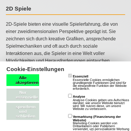
2D Spiele
2D-Spiele bieten eine visuelle Spielerfahrung, die von
einer zweidimensionalen Perspektive geprägt ist. Sie
zeichnen sich durch kreative Grafiken, ansprechende
Spielmechaniken und oft auch durch soziale
Interaktionen aus, die Spieler in eine Welt voller
Möglichkeiten und Herausforderungen eintauchen
lassen. 2D-Spiele sind ideal für Spieler, die eine kreative
Cookie-Einstellungen
und entspannte Spielerfahrung suchen und sich in einer
Essenziell
Alle
Essenzielle Cookies ermöglichen
Welt voller Fantasie und Möglichkeiten verlieren
akzeptieren
grundlegende Funktionen und sind für
die einwandfreie Funktion der Website
erforderlich.
möchten.
Nur
essenzielle
Analyse
Analyse-Cookies geben uns Aufschluss
Musik-Spiele
darüber, wie unsere Website benutzt
wird. Wir nutzen diese, um unsere
speichern
Website zu verbessern.
und
schließen
Vermarktung (Finanzierung der
Musikspiele bieten eine interaktive Erfahrung, bei der
Website)
Marketing-Cookies werden von
Spieler im Rhythmus der Musik spielen und oft auch
Drittanbietern oder Publishern
verwendet, um personalisierte Werbung