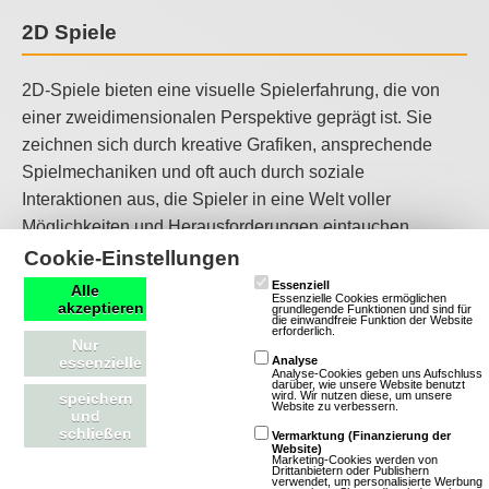
2D Spiele
2D-Spiele bieten eine visuelle Spielerfahrung, die von
einer zweidimensionalen Perspektive geprägt ist. Sie
zeichnen sich durch kreative Grafiken, ansprechende
Spielmechaniken und oft auch durch soziale
Interaktionen aus, die Spieler in eine Welt voller
Möglichkeiten und Herausforderungen eintauchen
lassen. 2D-Spiele sind ideal für Spieler, die eine kreative
Cookie-Einstellungen
und entspannte Spielerfahrung suchen und sich in einer
Essenziell
Alle
Essenzielle Cookies ermöglichen
Welt voller Fantasie und Möglichkeiten verlieren
akzeptieren
grundlegende Funktionen und sind für
die einwandfreie Funktion der Website
erforderlich.
möchten.
Nur
essenzielle
Analyse
Analyse-Cookies geben uns Aufschluss
Pferde-Spiele
darüber, wie unsere Website benutzt
wird. Wir nutzen diese, um unsere
speichern
Website zu verbessern.
und
schließen
Vermarktung (Finanzierung der
Pferdespiele bieten eine charmante Simulation des
Website)
Marketing-Cookies werden von
Lebens mit Pferden, bei der Spieler die Kontrolle über
Drittanbietern oder Publishern
verwendet, um personalisierte Werbung