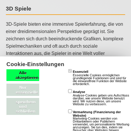
3D Spiele
3D-Spiele bieten eine immersive Spielerfahrung, die von
einer dreidimensionalen Perspektive geprägt ist. Sie
zeichnen sich durch beeindruckende Grafiken, komplexe
Spielmechaniken und oft auch durch soziale
Interaktionen aus, die Spieler in eine Welt voller
Möglichkeiten und Herausforderungen eintauchen
Cookie-Einstellungen
lassen. 3D-Spiele sind ideal für Spieler, die eine
Essenziell
Alle
fesselnde und realistische Spielerfahrung suchen und
Essenzielle Cookies ermöglichen
akzeptieren
grundlegende Funktionen und sind für
die einwandfreie Funktion der Website
sich in einer Welt voller Fantasie und Möglichkeiten
erforderlich.
Nur
verlieren möchten.
essenzielle
Analyse
Analyse-Cookies geben uns Aufschluss
darüber, wie unsere Website benutzt
wird. Wir nutzen diese, um unsere
speichern
Zombie-Spiele
Website zu verbessern.
und
schließen
Vermarktung (Finanzierung der
Website)
Zombie-Spiele bieten eine spannende und oft gruselige
Marketing-Cookies werden von
Drittanbietern oder Publishern
verwendet, um personalisierte Werbung
Spielerfahrung, die von der Apokalypse der Untoten
anzuzeigen. Sie tun dies, indem sie
Besucher über Websites hinweg