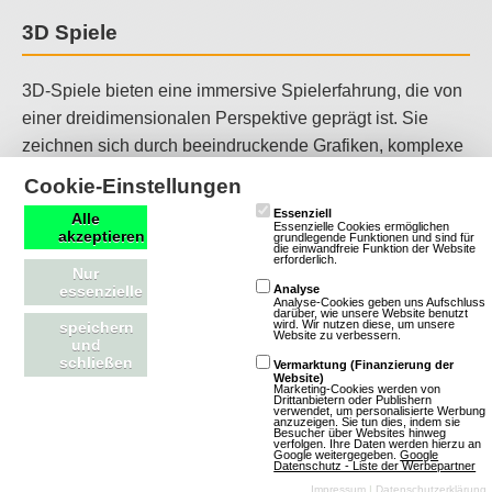
3D Spiele
3D-Spiele bieten eine immersive Spielerfahrung, die von
einer dreidimensionalen Perspektive geprägt ist. Sie
zeichnen sich durch beeindruckende Grafiken, komplexe
Spielmechaniken und oft auch durch soziale
Cookie-Einstellungen
Interaktionen aus, die Spieler in eine Welt voller
Essenziell
Alle
Möglichkeiten und Herausforderungen eintauchen
Essenzielle Cookies ermöglichen
akzeptieren
grundlegende Funktionen und sind für
die einwandfreie Funktion der Website
lassen. 3D-Spiele sind ideal für Spieler, die eine
erforderlich.
Nur
fesselnde und realistische Spielerfahrung suchen und
essenzielle
Analyse
Analyse-Cookies geben uns Aufschluss
sich in einer Welt voller Fantasie und Möglichkeiten
darüber, wie unsere Website benutzt
wird. Wir nutzen diese, um unsere
speichern
verlieren möchten.
Website zu verbessern.
und
schließen
Vermarktung (Finanzierung der
Website)
Kriegsspiele
Marketing-Cookies werden von
Drittanbietern oder Publishern
verwendet, um personalisierte Werbung
anzuzeigen. Sie tun dies, indem sie
Besucher über Websites hinweg
Kriegsspiele versetzen Spieler in die Realität oder Fiktion
verfolgen. Ihre Daten werden hierzu an
Google weitergegeben.
Google
Datenschutz - Liste der Werbepartner
von militärischen Konflikten, geprägt von Strategie, Taktik
Impressum
|
Datenschutzerklärung