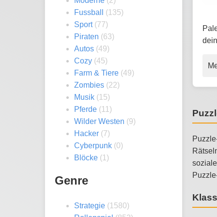
Moderne
(2)
Fussball
(135)
Sport
(77)
Pale
Piraten
(63)
dei
Autos
(49)
Cozy
(45)
Me
Farm & Tiere
(49)
Zombies
(22)
Musik
(15)
Pferde
(11)
Puzzl
Wilder Westen
(9)
Hacker
(7)
Puzzle-
Cyberpunk
(0)
Rätsel
Blöcke
(1)
soziale
Puzzle-
Genre
Klass
Strategie
(1580)