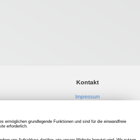
Kontakt
Impressum
Kontakt aufnehmen
es ermöglichen grundlegende Funktionen und sind für die einwandfreie
RSS Feeds
te erforderlich.
Neue Spiele in der Datenbank
eben uns Aufschluss darüber, wie unsere Website benutzt wird. Wir nutzen