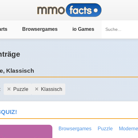
rts
Browsergames
io Games
nträge
e, Klassisch
:
Puzzle
Klassisch
3QUIZ!
Browsergames
Puzzle
Modern