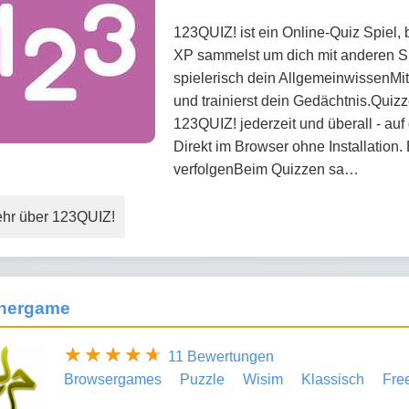
123QUIZ! ist ein Online-Quiz Spiel,
XP sammelst um dich mit anderen Sp
spielerisch dein AllgemeinwissenMit
und trainierst dein Gedächtnis.Quiz
123QUIZ! jederzeit und überall - au
Direkt im Browser ohne Installation. 
verfolgenBeim Quizzen sa…
hr über 123QUIZ!
nergame
11 Bewertungen
Browsergames
Puzzle
Wisim
Klassisch
Fre