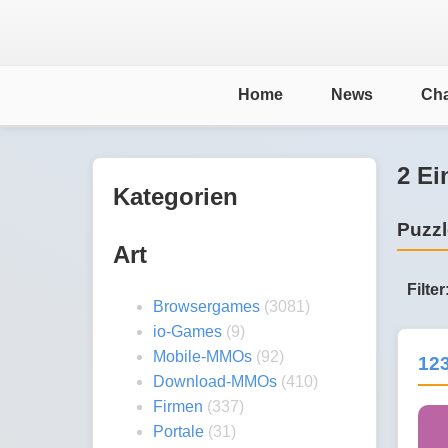
Home
News
Cha
2 Ei
Kategorien
Puzzl
Art
Filter
Browsergames
(3081)
io-Games
(9)
Mobile-MMOs
(92)
12
Download-MMOs
(410)
Firmen
(337)
Portale
(31)