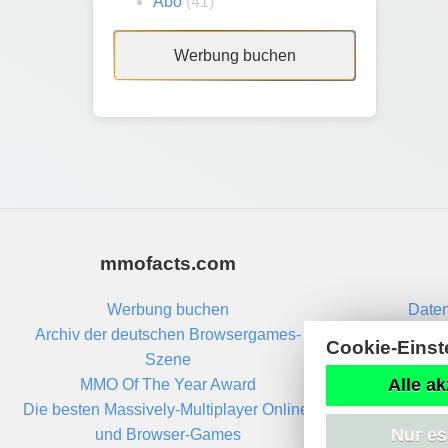
Abo
(41)
Werbung buchen
mmofacts.com
Werbung buchen
Daten
Archiv der deutschen Browsergames-
Cookie-Einst
Szene
Alle ak
MMO Of The Year Award
Die besten Massively-Multiplayer Online-
Nur es
und Browser-Games