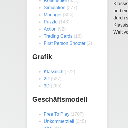
Rollenspiel
(852)
Klassis
Simulation
(377)
und ein
Manager
(304)
durch s
Puzzle
(143)
Klassis
Action
(92)
Welt vo
Trading Cards
(16)
First Person Shooter
(2)
Grafik
Klassisch
(722)
2D
(627)
3D
(265)
Geschäftsmodell
Free To Play
(1707)
Unkommerziell
(345)