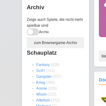
Archiv
Zeige auch Spiele, die nicht mehr
spielbar sind
Archiv
zum Browsergame-Archiv
Schauplatz
Me
Fantasy
(928)
SciFi
(721)
Gangster
(337)
Dö
Krieg
(265)
Anime
(235)
Wisim
(222)
Altertum
(152)