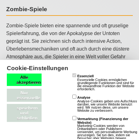
Zombie-Spiele
Zombie-Spiele bieten eine spannende und oft gruselige
Spielerfahrung, die von der Apokalypse der Untoten
geprägt ist. Sie zeichnen sich durch intensive Action,
Überlebensmechaniken und oft auch durch eine düstere
Atmosphäre aus, die Spieler in eine Welt voller Gefahr
und Spannung eintauchen lassen. Zombie-Spiele sind
Cookie-Einstellungen
ideal für Spieler, die den Nervenkitzel und die
Essenziell
Alle
Herausforderung einer Welt voller Zombies genießen
Essenzielle Cookies ermöglichen
akzeptieren
grundlegende Funktionen und sind für
die einwandfreie Funktion der Website
möchten.
erforderlich.
Nur
essenzielle
Analyse
Klassische Spiele
Analyse-Cookies geben uns Aufschluss
darüber, wie unsere Website benutzt
wird. Wir nutzen diese, um unsere
speichern
Website zu verbessern.
und
schließen
Klassische Spiele bieten eine zeitlose Spielerfahrung,
Vermarktung (Finanzierung der
Website)
die oft von einfachen Grafiken, unkomplizierten
Marketing-Cookies werden von
Drittanbietern oder Publishern
verwendet, um personalisierte Werbung
Spielmechaniken und einer nostalgischen Atmosphäre
anzuzeigen. Sie tun dies, indem sie
Besucher über Websites hinweg