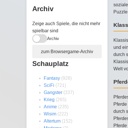
soziale
Archiv
Puzzle-
Zeige auch Spiele, die nicht mehr
Klass
spielbar sind
Archiv
Klassis
und ein
zum Browsergame-Archiv
durch s
Klassis
Schauplatz
Welt vo
Fantasy
(928)
Pferd
SciFi
(721)
Gangster
(337)
Pferdes
Krieg
(265)
Pferde
Anime
(235)
durch s
Wisim
(222)
Pferdes
Altertum
(152)
Pferde