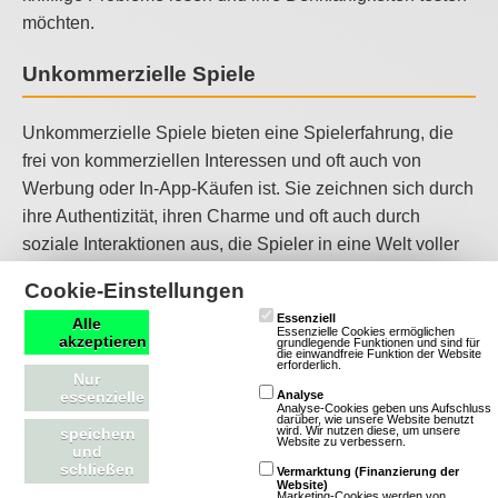
möchten.
Unkommerzielle Spiele
Unkommerzielle Spiele bieten eine Spielerfahrung, die
frei von kommerziellen Interessen und oft auch von
Werbung oder In-App-Käufen ist. Sie zeichnen sich durch
ihre Authentizität, ihren Charme und oft auch durch
soziale Interaktionen aus, die Spieler in eine Welt voller
Möglichkeiten und Herausforderungen eintauchen
Cookie-Einstellungen
lassen. Unkommerzielle Spiele sind ideal für Spieler, die
Essenziell
Alle
eine authentische und ungestörte Spielerfahrung suchen
Essenzielle Cookies ermöglichen
akzeptieren
grundlegende Funktionen und sind für
und sich in einer Welt voller Möglichkeiten und
die einwandfreie Funktion der Website
erforderlich.
Nur
Herausforderungen verlieren möchten.
essenzielle
Analyse
Analyse-Cookies geben uns Aufschluss
darüber, wie unsere Website benutzt
Sport-Spiele
wird. Wir nutzen diese, um unsere
speichern
Website zu verbessern.
und
schließen
Vermarktung (Finanzierung der
Website)
Sportspiele bieten eine breite Palette von Genres, die
Marketing-Cookies werden von