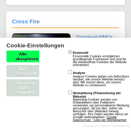
Cross Fire
Download-MMOs
Strategie
Krieg
Cookie-Einstellungen
2D
Free To
Essenziell
Alle
Essenzielle Cookies ermöglichen
akzeptieren
Play
grundlegende Funktionen und sind für
die einwandfreie Funktion der Website
erforderlich.
Nur
essenzielle
Analyse
Analyse-Cookies geben uns Aufschluss
darüber, wie unsere Website benutzt
wird. Wir nutzen diese, um unsere
speichern
Website zu verbessern.
und
schließen
Vermarktung (Finanzierung der
Website)
Marketing-Cookies werden von
Drittanbietern oder Publishern
Mehr über Cross Fire
verwendet, um personalisierte Werbung
anzuzeigen. Sie tun dies, indem sie
Besucher über Websites hinweg
verfolgen. Ihre Daten werden hierzu an
Google weitergegeben.
Google
Datenschutz - Liste der Werbepartner
Impressum
|
Datenschutzerklärung