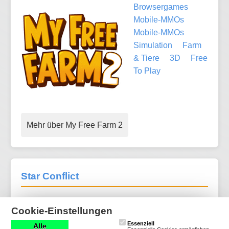
Browsergames
Mobile-MMOs
Mobile-MMOs
Simulation
Farm
& Tiere
3D
Free
To Play
Mehr über My Free Farm 2
Star Conflict
1 Bewertungen
Cookie-Einstellungen
Download-MMOs
Essenziell
Alle
Action
SciFi