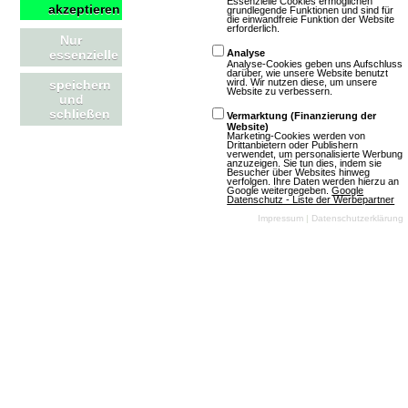
Essenzielle Cookies ermöglichen
akzeptieren
grundlegende Funktionen und sind für
die einwandfreie Funktion der Website
3D
Free To
erforderlich.
Nur
Play
essenzielle
Analyse
Analyse-Cookies geben uns Aufschluss
darüber, wie unsere Website benutzt
wird. Wir nutzen diese, um unsere
speichern
Website zu verbessern.
und
schließen
Vermarktung (Finanzierung der
Website)
Marketing-Cookies werden von
Drittanbietern oder Publishern
verwendet, um personalisierte Werbung
anzuzeigen. Sie tun dies, indem sie
Besucher über Websites hinweg
verfolgen. Ihre Daten werden hierzu an
Mehr über Star Conflict
Google weitergegeben.
Google
Datenschutz - Liste der Werbepartner
Impressum
|
Datenschutzerklärung
City of Titans
1 Bewertungen
Download-MMOs
Rollenspiel
Anime
3D
Free