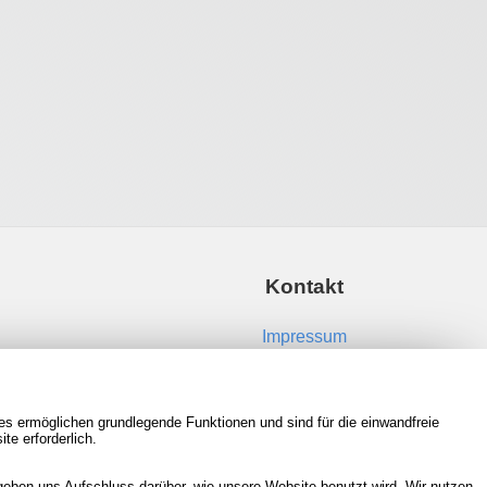
Kontakt
Impressum
Kontakt aufnehmen
es ermöglichen grundlegende Funktionen und sind für die einwandfreie
RSS Feeds
te erforderlich.
Neue Spiele in der Datenbank
eben uns Aufschluss darüber, wie unsere Website benutzt wird. Wir nutzen