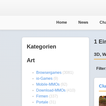
Home
News
Cha
1 Ei
Kategorien
3D, W
Art
Filter
Browsergames
(3081)
io-Games
(9)
Mobile-MMOs
(92)
Cl
Download-MMOs
(410)
Firmen
(337)
Portale
(31)