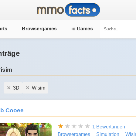
rts
Browsergames
io Games
nträge
isim
:
3D
Wisim
ub Cooee
1 Bewertungen
Browsergames
Simulation
Wis