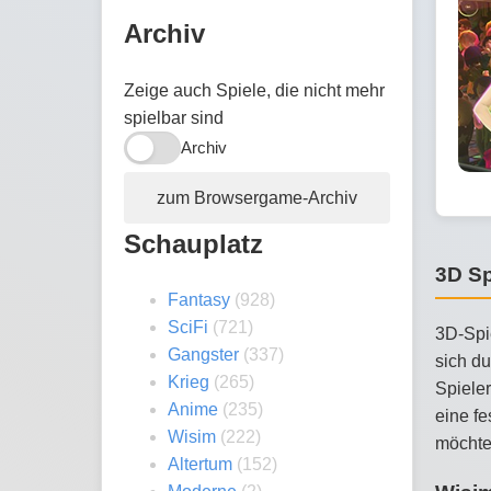
Archiv
Zeige auch Spiele, die nicht mehr
spielbar sind
Archiv
zum Browsergame-Archiv
Schauplatz
3D Sp
Fantasy
(928)
SciFi
(721)
3D-Spie
Gangster
(337)
sich d
Krieg
(265)
Spieler
Anime
(235)
eine fe
Wisim
(222)
möchte
Altertum
(152)