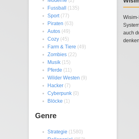
Wisim
Moderne
(2)
Fussball
(135)
Sport
(77)
Wisim-S
Piraten
(63)
System
Autos
(49)
auch du
Cozy
(45)
denken
Farm & Tiere
(49)
Zombies
(22)
Musik
(15)
Pferde
(11)
Wilder Westen
(9)
Hacker
(7)
Cyberpunk
(0)
Blöcke
(1)
Genre
Strategie
(1580)