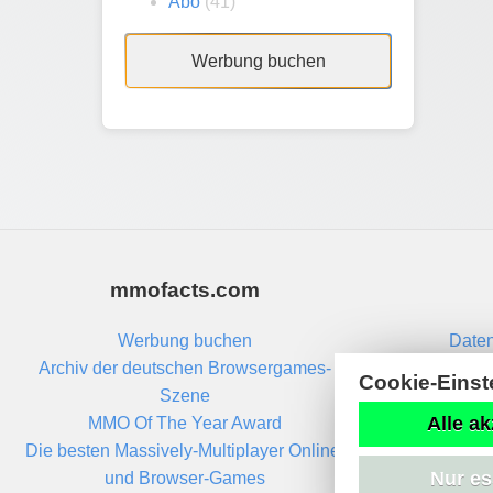
Abo
(41)
Werbung buchen
mmofacts.com
Werbung buchen
Daten
Archiv der deutschen Browsergames-
Cookie-Einst
Szene
Alle ak
MMO Of The Year Award
Die besten Massively-Multiplayer Online-
Nur es
und Browser-Games