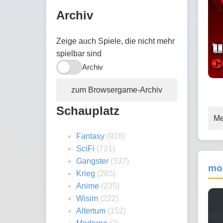
Archiv
Zeige auch Spiele, die nicht mehr
spielbar sind
Archiv
zum Browsergame-Archiv
Schauplatz
Me
Fantasy
(928)
SciFi
(721)
Gangster
(337)
mo
Krieg
(265)
Anime
(235)
Wisim
(222)
Altertum
(152)