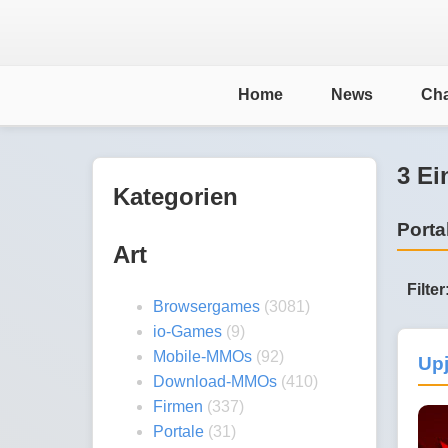
Home
News
Cha
3 Ei
Kategorien
Porta
Art
Filter
Browsergames
(3081)
io-Games
(9)
Mobile-MMOs
(92)
Up
Download-MMOs
(410)
Firmen
(337)
Portale
(31)