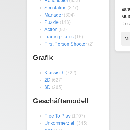
Rollenspiel
(852)
Simulation
(377)
att
Manager
(304)
Mul
Puzzle
(143)
Dese
Action
(92)
Trading Cards
(16)
Me
First Person Shooter
(2)
Grafik
Klassisch
(722)
2D
(627)
3D
(265)
Geschäftsmodell
Free To Play
(1707)
Unkommerziell
(345)