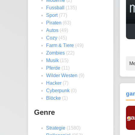
Moderne
(2)
Fussball
(135)
Sport
(77)
Piraten
(63)
Autos
(49)
Cozy
(45)
Farm & Tiere
(49)
Zombies
(22)
Musik
(15)
Me
Pferde
(11)
Wilder Westen
(9)
Hacker
(7)
Cyberpunk
(0)
ga
Blöcke
(1)
Genre
Strategie
(1580)