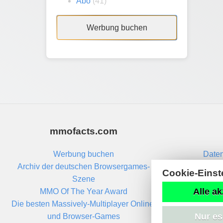
Abo
(41)
Werbung buchen
mmofacts.com
Werbung buchen
Daten
Archiv der deutschen Browsergames-
Cookie-Einst
Szene
Alle ak
MMO Of The Year Award
Die besten Massively-Multiplayer Online-
Nur es
und Browser-Games