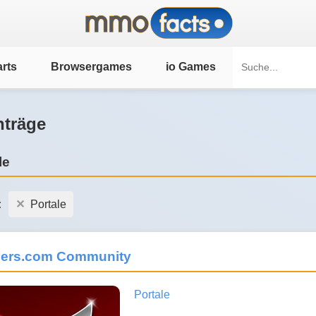
rts
Browsergames
io Games
nträge
le
:
Portale
jers.com Community
Portale