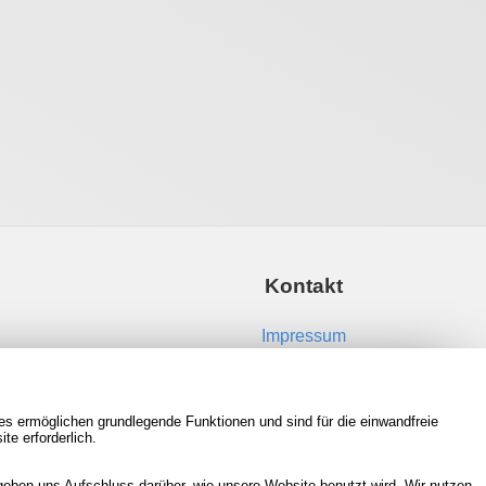
Kontakt
Impressum
Kontakt aufnehmen
es ermöglichen grundlegende Funktionen und sind für die einwandfreie
RSS Feeds
te erforderlich.
Neue Spiele in der Datenbank
eben uns Aufschluss darüber, wie unsere Website benutzt wird. Wir nutzen