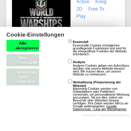
Action
Krieg
2D
Free To
Play
Cookie-Einstellungen
Essenziell
Alle
Essenzielle Cookies ermöglichen
akzeptieren
grundlegende Funktionen und sind für
die einwandfreie Funktion der Website
Mehr über World of Warships
erforderlich.
Nur
essenzielle
Analyse
Analyse-Cookies geben uns Aufschluss
darüber, wie unsere Website benutzt
wird. Wir nutzen diese, um unsere
speichern
Website zu verbessern.
und
schließen
Cross Fire
Vermarktung (Finanzierung der
Website)
Marketing-Cookies werden von
Drittanbietern oder Publishern
verwendet, um personalisierte Werbung
anzuzeigen. Sie tun dies, indem sie
Download-MMOs
Besucher über Websites hinweg
verfolgen. Ihre Daten werden hierzu an
Strategie
Krieg
Google weitergegeben.
Google
Datenschutz - Liste der Werbepartner
2D
Free To
Impressum
|
Datenschutzerklärung
Play