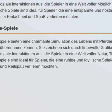
oziale Interaktionen aus, die Spieler in eine Welt voller Mögl
che Spiele sind ideal für Spieler, die eine entspannte und nost
ller Einfachheit und Spaß verlieren möchten.
e-Spiele
piele bieten eine charmante Simulation des Lebens mit Pferden,
 übernehmen können. Sie zeichnen sich durch liebevolle Grafik
oziale Interaktionen aus, die Spieler in eine Welt voller Natur, 
piele sind ideal für Spieler, die eine ruhige und idyllische Spie
 und Reitspaß verlieren möchten.