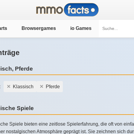
rts
Browsergames
io Games
nträge
isch, Pferde
:
Klassisch
Pferde
ische Spiele
che Spiele bieten eine zeitlose Spielerfahrung, die oft von ei
er nostalgischen Atmosphäre geprägt ist. Sie zeichnen sich dur