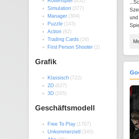
Rollenspiel
(852)
...
Simulation
(377)
Sze
Manager
(304)
und 
Puzzle
(143)
Spie
Action
(92)
Trading Cards
(16)
Me
First Person Shooter
(2)
Grafik
Go
Klassisch
(722)
2D
(627)
3D
(265)
Geschäftsmodell
Free To Play
(1707)
Unkommerziell
(345)