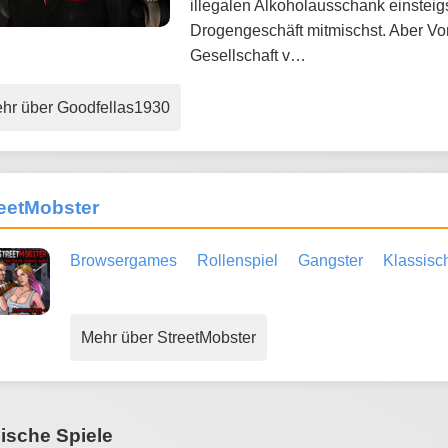
illegalen Alkoholausschank einsteigs
Drogengeschäft mitmischst. Aber Vor
Gesellschaft v…
hr über Goodfellas1930
eetMobster
Browsergames
Rollenspiel
Gangster
Klassisc
Mehr über StreetMobster
ische Spiele