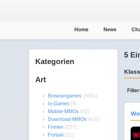
Home
News
Cha
5 Ei
Kategorien
Klass
Art
Filter
Browsergames
(3081)
io-Games
(9)
Mobile-MMOs
(92)
Wor
Download-MMOs
(410)
Firmen
(337)
Portale
(31)