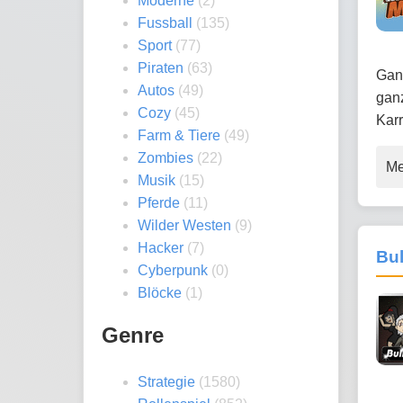
Moderne
(2)
Fussball
(135)
Sport
(77)
Piraten
(63)
Gang
Autos
(49)
gan
Cozy
(45)
Karr
Farm & Tiere
(49)
Zombies
(22)
Me
Musik
(15)
Pferde
(11)
Wilder Westen
(9)
Hacker
(7)
Bul
Cyberpunk
(0)
Blöcke
(1)
Genre
Strategie
(1580)