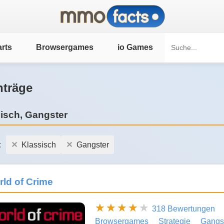
rts
Browsergames
io Games
nträge
isch, Gangster
:
Klassisch
Gangster
ld of Crime
318 Bewertungen
Browsergames
Strategie
Gangs