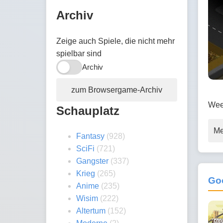
Archiv
Zeige auch Spiele, die nicht mehr
spielbar sind
Archiv
zum Browsergame-Archiv
Wee
Schauplatz
Me
Fantasy
(928)
SciFi
(721)
Gangster
(337)
Krieg
(265)
Go
Anime
(235)
Wisim
(222)
Altertum
(152)