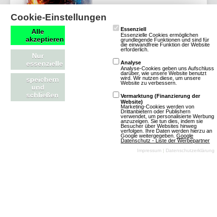
Cookie-Einstellungen
Essenziell
Alle
Essenzielle Cookies ermöglichen
akzeptieren
grundlegende Funktionen und sind für
die einwandfreie Funktion der Website
erforderlich.
Nur
Mehr über Last War - Das Abenteuer geht weiter
essenzielle
Analyse
Analyse-Cookies geben uns Aufschluss
darüber, wie unsere Website benutzt
wird. Wir nutzen diese, um unsere
speichern
Website zu verbessern.
und
schließen
Vermarktung (Finanzierung der
Website)
GhettoBase
Marketing-Cookies werden von
Drittanbietern oder Publishern
verwendet, um personalisierte Werbung
anzuzeigen. Sie tun dies, indem sie
Besucher über Websites hinweg
verfolgen. Ihre Daten werden hierzu an
12 Bewertungen
Google weitergegeben.
Google
Datenschutz - Liste der Werbepartner
Browsergames
Impressum
|
Datenschutzerklärung
Strategie
Gangster
Klassisch
Free To
Play