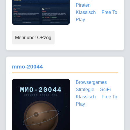
Piraten
Klassisch
Free To
Play
Mehr über OPzog
mmo-20044
Browsergames
Strategie
SciFi
Klassisch
Free To
Play