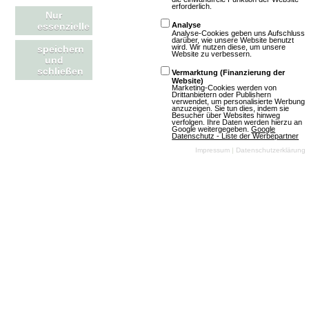
erforderlich.
Nur
Browsergames
essenzielle
Analyse
Analyse-Cookies geben uns Aufschluss
Simulation
Sport
Free
darüber, wie unsere Website benutzt
wird. Wir nutzen diese, um unsere
speichern
To Play
Website zu verbessern.
und
schließen
Vermarktung (Finanzierung der
Mehr über BuzzerBeater
Website)
Marketing-Cookies werden von
Drittanbietern oder Publishern
verwendet, um personalisierte Werbung
anzuzeigen. Sie tun dies, indem sie
Besucher über Websites hinweg
verfolgen. Ihre Daten werden hierzu an
Google weitergegeben.
Google
Datenschutz - Liste der Werbepartner
Impressum
|
Datenschutzerklärung
IceFighter
12 Bewertungen
Browsergames
Manager
Sport
2D
Free To Play
Mehr über IceFighter