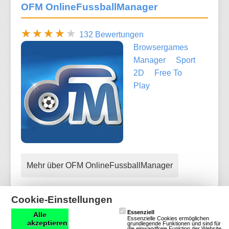
OFM OnlineFussballManager
132 Bewertungen
Browsergames
Manager
Sport
2D
Free To
Play
Mehr über OFM OnlineFussballManager
Cookie-Einstellungen
Essenziell
Alle
BuzzerBeater
Essenzielle Cookies ermöglichen
akzeptieren
grundlegende Funktionen und sind für
die einwandfreie Funktion der Website