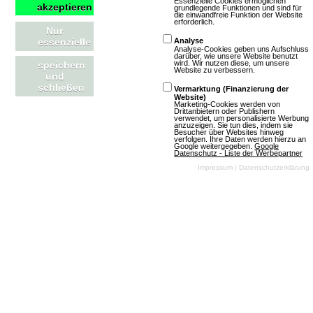
Essenzielle Cookies ermöglichen
akzeptieren
grundlegende Funktionen und sind für
die einwandfreie Funktion der Website
3D
Free To
erforderlich.
Nur
Play
essenzielle
Analyse
Analyse-Cookies geben uns Aufschluss
darüber, wie unsere Website benutzt
wird. Wir nutzen diese, um unsere
speichern
Website zu verbessern.
und
schließen
Vermarktung (Finanzierung der
Website)
Marketing-Cookies werden von
Drittanbietern oder Publishern
verwendet, um personalisierte Werbung
anzuzeigen. Sie tun dies, indem sie
Besucher über Websites hinweg
verfolgen. Ihre Daten werden hierzu an
Mehr über Star Conflict
Google weitergegeben.
Google
Datenschutz - Liste der Werbepartner
Impressum
|
Datenschutzerklärung
City of Titans
1 Bewertungen
Download-MMOs
Rollenspiel
Anime
3D
Free