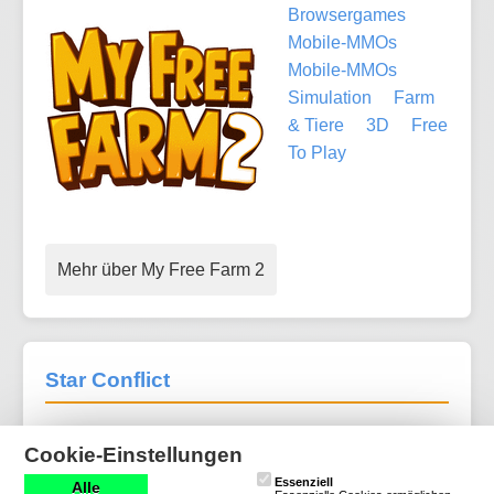
Browsergames
Mobile-MMOs
Mobile-MMOs
Simulation
Farm
& Tiere
3D
Free
To Play
Mehr über My Free Farm 2
Star Conflict
1 Bewertungen
Cookie-Einstellungen
Download-MMOs
Essenziell
Alle
Action
SciFi