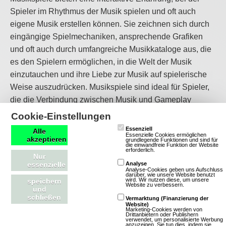
Spieler im Rhythmus der Musik spielen und oft auch
eigene Musik erstellen können. Sie zeichnen sich durch
eingängige Spielmechaniken, ansprechende Grafiken
und oft auch durch umfangreiche Musikkataloge aus, die
es den Spielern ermöglichen, in die Welt der Musik
einzutauchen und ihre Liebe zur Musik auf spielerische
Weise auszudrücken. Musikspiele sind ideal für Spieler,
die die Verbindung zwischen Musik und Gameplay
genießen möchten.
Cookie-Einstellungen
Essenziell
Alle
Browsergames
Essenzielle Cookies ermöglichen
akzeptieren
grundlegende Funktionen und sind für
die einwandfreie Funktion der Website
erforderlich.
Nur
Browsergames sind Spiele, die ohne Installation direkt im
essenzielle
Analyse
Analyse-Cookies geben uns Aufschluss
Webbrowser spielbar sind. Sie bieten durch
darüber, wie unsere Website benutzt
wird. Wir nutzen diese, um unsere
speichern
Website zu verbessern.
Technologien wie HTML5 schnellen Zugriff auf
und
schließen
Vermarktung (Finanzierung der
unterschiedlichste Genres – von komplexer Strategie bis
Website)
Marketing-Cookies werden von
hin zu schnellen Action-Titeln. Meist sind sie Free-to-Play,
Drittanbietern oder Publishern
verwendet, um personalisierte Werbung
plattformunabhängig und ermöglichen durch Cloud-
anzuzeigen. Sie tun dies, indem sie