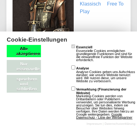
Klassisch
Free To
Play
Cookie-Einstellungen
Essenziell
Alle
Mehr über Holy War
Essenzielle Cookies ermöglichen
akzeptieren
grundlegende Funktionen und sind für
die einwandfreie Funktion der Website
erforderlich.
Nur
essenzielle
Analyse
Analyse-Cookies geben uns Aufschluss
darüber, wie unsere Website benutzt
wird. Wir nutzen diese, um unsere
speichern
Settles
Website zu verbessern.
und
schließen
Vermarktung (Finanzierung der
Website)
Marketing-Cookies werden von
2 Bewertungen
Drittanbietern oder Publishern
verwendet, um personalisierte Werbung
Browsergames
anzuzeigen. Sie tun dies, indem sie
Besucher über Websites hinweg
verfolgen. Ihre Daten werden hierzu an
Strategie
Altertum
Google weitergegeben.
Google
Datenschutz - Liste der Werbepartner
Klassisch
Free To
Impressum
|
Datenschutzerklärung
Play