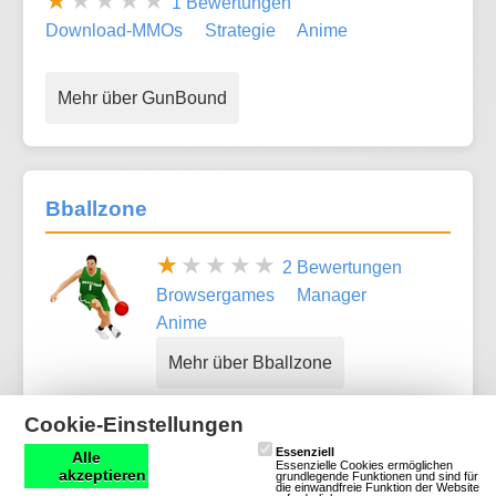
1 Bewertungen
Download-MMOs
Strategie
Anime
Mehr über GunBound
Bballzone
2 Bewertungen
Browsergames
Manager
Anime
Mehr über Bballzone
Cookie-Einstellungen
Essenziell
Alle
Essenzielle Cookies ermöglichen
Wolfspakt.de
akzeptieren
grundlegende Funktionen und sind für
die einwandfreie Funktion der Website