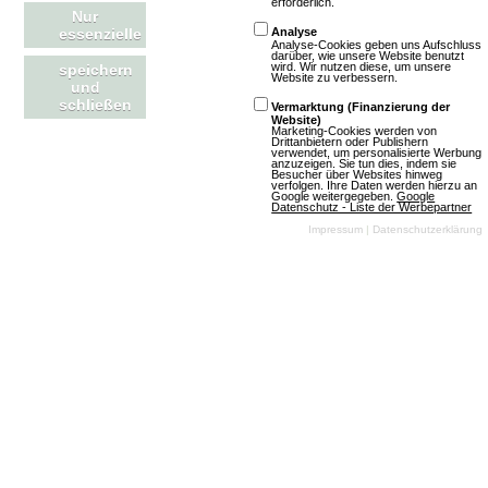
erforderlich.
Nur
essenzielle
Analyse
3 Bewertungen
Analyse-Cookies geben uns Aufschluss
darüber, wie unsere Website benutzt
Browsergames
Rollenspiel
wird. Wir nutzen diese, um unsere
speichern
Website zu verbessern.
und
Anime
schließen
Vermarktung (Finanzierung der
Website)
Mehr über Wolfspakt.de
Marketing-Cookies werden von
Drittanbietern oder Publishern
verwendet, um personalisierte Werbung
anzuzeigen. Sie tun dies, indem sie
Besucher über Websites hinweg
verfolgen. Ihre Daten werden hierzu an
Google weitergegeben.
Google
Datenschutz - Liste der Werbepartner
Impressum
|
Datenschutzerklärung
PoneyVallee
Browsergames
Simulation
Anime
Klassisch
Free To Play
Mehr über PoneyVallee
NationStates