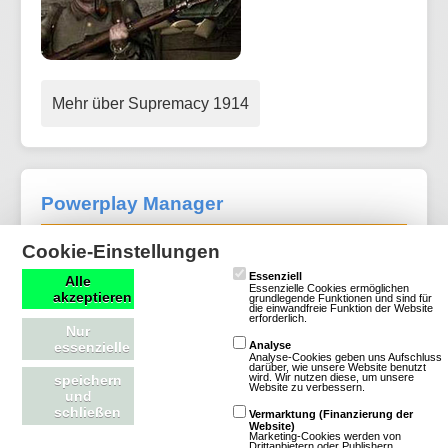
Mehr über Supremacy 1914
Powerplay Manager
Cookie-Einstellungen
6 Bewertungen
Essenziell
Alle
Browsergames
Manager
Krieg
Essenzielle Cookies ermöglichen
akzeptieren
grundlegende Funktionen und sind für
Free To Play
die einwandfreie Funktion der Website
erforderlich.
Nur
Mehr über Powerplay Manager
essenzielle
Analyse
Analyse-Cookies geben uns Aufschluss
darüber, wie unsere Website benutzt
wird. Wir nutzen diese, um unsere
speichern
Website zu verbessern.
und
schließen
Vermarktung (Finanzierung der
Website)
Marketing-Cookies werden von
The Nations
Drittanbietern oder Publishern