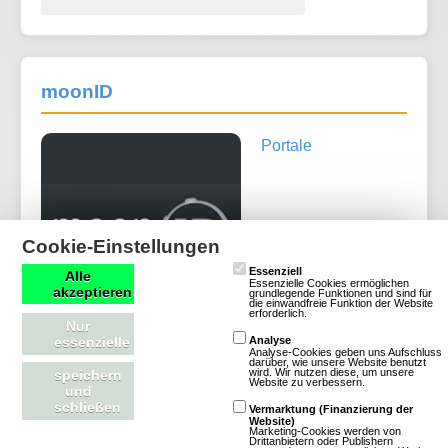
moonID
Portale
Cookie-Einstellungen
Essenziell
Alle
Essenzielle Cookies ermöglichen
akzeptieren
grundlegende Funktionen und sind für
die einwandfreie Funktion der Website
erforderlich.
Nur
essenzielle
Analyse
Analyse-Cookies geben uns Aufschluss
darüber, wie unsere Website benutzt
wird. Wir nutzen diese, um unsere
speichern
Mehr über moonID
Website zu verbessern.
und
schließen
Vermarktung (Finanzierung der
Website)
Marketing-Cookies werden von
Drittanbietern oder Publishern