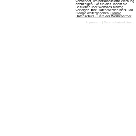
verwendet, um personalisierte Werbung
anzuzeigen. Sie tun dies, indem sie
Besucher über Websites hinweg
gamigo
verfolgen. Ihre Daten werden hierzu an
Google weitergegeben.
Google
Datenschutz - Liste der Werbepartner
Impressum
|
Datenschutzerklärung
Portale
Mehr über gamigo
mmofacts.com
Mitmachen
Werbung buchen
Datenbankeintrag erstellen
Archiv der deutschen
News einsenden
Browsergames-Szene