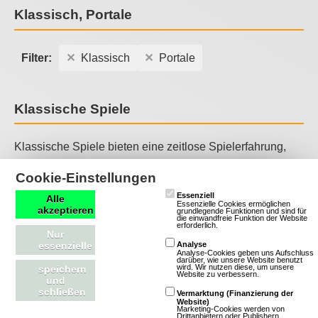
Klassisch, Portale
Filter:
Klassisch
Portale
Klassische Spiele
Klassische Spiele bieten eine zeitlose Spielerfahrung,
die oft von einfachen Grafiken, unkomplizierten
Cookie-Einstellungen
Spielmechaniken und einer nostalgischen Atmosphäre
Essenziell
Alle
geprägt ist. Sie zeichnen sich durch ihre Zugänglichkeit,
Essenzielle Cookies ermöglichen
akzeptieren
grundlegende Funktionen und sind für
ihren Charme und oft auch durch soziale Interaktionen
die einwandfreie Funktion der Website
erforderlich.
Nur
aus, die Spieler in eine Welt voller Möglichkeiten und
essenzielle
Analyse
Herausforderungen eintauchen lassen. Klassische Spiele
Analyse-Cookies geben uns Aufschluss
darüber, wie unsere Website benutzt
wird. Wir nutzen diese, um unsere
speichern
sind ideal für Spieler, die eine entspannte und
Website zu verbessern.
und
nostalgische Spielerfahrung suchen und sich in einer
schließen
Vermarktung (Finanzierung der
Website)
Welt voller Einfachheit und Spaß verlieren möchten.
Marketing-Cookies werden von
Drittanbietern oder Publishern