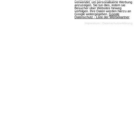
verwendet, um personalisierte Werbung
anzuzeigen. Sie tun dies, indem sie
Besucher über Websites hinweg
verfolgen. Ihre Daten werden hierzu an
Google weitergegeben.
Google
Datenschutz - Liste der Werbepartner
Impressum
|
Datenschutzerklärung
mmofacts.com
Mitmachen
Werbung buchen
Datenbankeintrag erstellen
Archiv der deutschen
News einsenden
Browsergames-Szene
MMO Of The Year Award
Die besten Massively-
Multiplayer Online- und
Browser-Games
Newsletter
Name
Email